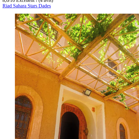
8,6
/
10
Excellent ! (4 avis)
Riad Sahara Stars Dades