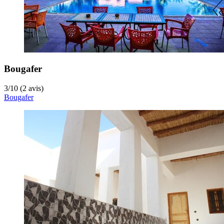
Bougafer
3
/
10
(2 avis)
Bougafer