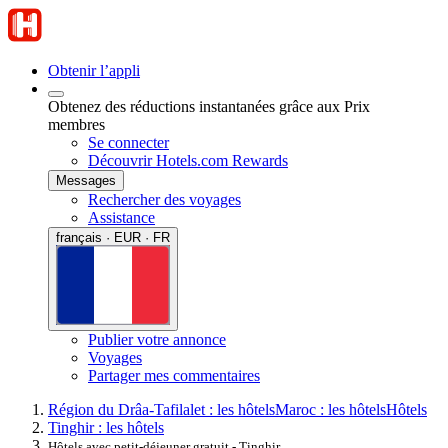
Obtenir l’appli
Obtenez des réductions instantanées grâce aux Prix
membres
Se connecter
Découvrir Hotels.com Rewards
Messages
Rechercher des voyages
Assistance
français · EUR · FR
Publier votre annonce
Voyages
Partager mes commentaires
Région du Drâa-Tafilalet : les hôtels
Maroc : les hôtels
Hôtels
Tinghir : les hôtels
Hôtels avec petit-déjeuner gratuit - Tinghir