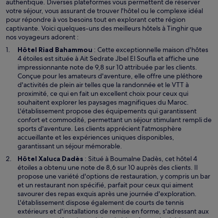
authentique. Diverses plateformes vous permettent de réserver
votre séjour, vous assurant de trouver l'hôtel ou le complexe idéal
pour répondre à vos besoins tout en explorant cette région
captivante. Voici quelques-uns des meilleurs hôtels à Tinghir que
nos voyageurs adorent :
S
Hôtel Riad Bahammou
: Cette exceptionnelle maison d'hôtes
’
4 étoiles est située à Ait Sedrate Jbel El Soufla et affiche une
o
impressionnante note de 9,8 sur 10 attribuée par les clients.
u
Conçue pour les amateurs d'aventure, elle offre une pléthore
v
d'activités de plein air telles que la randonnée et le VTT à
r
proximité, ce qui en fait un excellent choix pour ceux qui
e
souhaitent explorer les paysages magnifiques du Maroc.
d
L'établissement propose des équipements qui garantissent
a
confort et commodité, permettant un séjour stimulant rempli de
n
sports d'aventure. Les clients apprécient l'atmosphère
s
accueillante et les expériences uniques disponibles,
u
garantissant un séjour mémorable.
n
S
Hôtel Xaluca Dadès
: Situé à Boumalne Dadès, cet hôtel 4
e
’
étoiles a obtenu une note de 8,6 sur 10 auprès des clients. Il
n
o
propose une variété d'options de restauration, y compris un bar
o
u
et un restaurant non spécifié, parfait pour ceux qui aiment
u
v
savourer des repas exquis après une journée d'exploration.
v
r
L'établissement dispose également de courts de tennis
e
e
extérieurs et d'installations de remise en forme, s'adressant aux
l