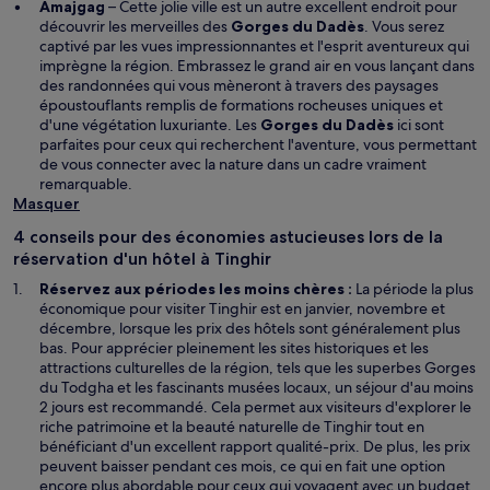
e
a
Amajgag
– Cette jolie ville est un autre excellent endroit pour
l
S
n
découvrir les merveilles des
Gorges du Dadès
. Vous serez
l
’
s
captivé par les vues impressionnantes et l'esprit aventureux qui
e
o
u
imprègne la région. Embrassez le grand air en vous lançant dans
f
u
n
des randonnées qui vous mèneront à travers des paysages
e
v
e
époustouflants remplis de formations rocheuses uniques et
n
r
S
n
d'une végétation luxuriante. Les
Gorges du Dadès
ici sont
ê
e
’
o
parfaites pour ceux qui recherchent l'aventure, vous permettant
t
d
o
u
de vous connecter avec la nature dans un cadre vraiment
r
a
u
v
remarquable.
e
n
v
e
Masquer
s
r
l
4 conseils pour des économies astucieuses lors de la
u
e
l
réservation d'un hôtel à Tinghir
n
d
e
e
a
f
Réservez aux périodes les moins chères :
La période la plus
n
n
e
économique pour visiter Tinghir est en janvier, novembre et
o
s
n
décembre, lorsque les prix des hôtels sont généralement plus
u
u
ê
bas. Pour apprécier pleinement les sites historiques et les
v
n
t
attractions culturelles de la région, tels que les superbes Gorges
e
e
r
du Todgha et les fascinants musées locaux, un séjour d'au moins
l
n
e
2 jours est recommandé. Cela permet aux visiteurs d'explorer le
l
o
riche patrimoine et la beauté naturelle de Tinghir tout en
e
u
bénéficiant d'un excellent rapport qualité-prix. De plus, les prix
f
v
peuvent baisser pendant ces mois, ce qui en fait une option
e
e
encore plus abordable pour ceux qui voyagent avec un budget