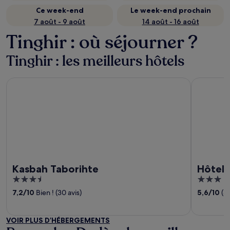
Ce week-end
Le week-end prochain
7 août - 9 août
14 août - 16 août
Tinghir : où séjourner ?
Tinghir : les meilleurs hôtels
Kasbah Taborihte
Hôtel Sag
Kasbah Taborihte
Hôtel 
3.5
3
out
out
7,2
/
10
Bien ! (30 avis)
5,6
/
10
(5 
of
of
5
5
VOIR PLUS D’HÉBERGEMENTS