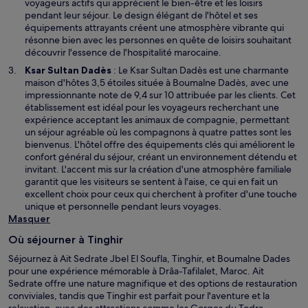
d
voyageurs actifs qui apprécient le bien-être et les loisirs
l
a
pendant leur séjour. Le design élégant de l'hôtel et ses
e
n
équipements attrayants créent une atmosphère vibrante qui
f
s
résonne bien avec les personnes en quête de loisirs souhaitant
e
u
découvrir l'essence de l'hospitalité marocaine.
n
n
S
Ksar Sultan Dadès
: Le Ksar Sultan Dadès est une charmante
ê
e
’
maison d'hôtes 3,5 étoiles située à Boumalne Dadès, avec une
t
n
o
impressionnante note de 9,4 sur 10 attribuée par les clients. Cet
r
o
u
établissement est idéal pour les voyageurs recherchant une
e
u
v
expérience acceptant les animaux de compagnie, permettant
v
r
un séjour agréable où les compagnons à quatre pattes sont les
e
e
bienvenus. L'hôtel offre des équipements clés qui améliorent le
l
d
confort général du séjour, créant un environnement détendu et
l
a
invitant. L'accent mis sur la création d'une atmosphère familiale
e
n
garantit que les visiteurs se sentent à l'aise, ce qui en fait un
f
s
excellent choix pour ceux qui cherchent à profiter d'une touche
e
u
unique et personnelle pendant leurs voyages.
n
n
Masquer
ê
e
t
Où séjourner à Tinghir
n
r
o
Séjournez à Ait Sedrate Jbel El Soufla, Tinghir, et Boumalne Dades
e
u
pour une expérience mémorable à Drâa-Tafilalet, Maroc. Ait
v
Sedrate offre une nature magnifique et des options de restauration
e
conviviales, tandis que Tinghir est parfait pour l'aventure et la
l
relaxation, avec des attractions comme les Gorges du Todra.