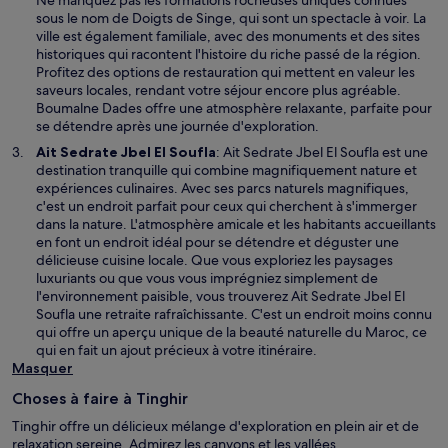
e
e
sous le nom de Doigts de Singe, qui sont un spectacle à voir. La
f
d
ville est également familiale, avec des monuments et des sites
e
a
historiques qui racontent l'histoire du riche passé de la région.
n
n
Profitez des options de restauration qui mettent en valeur les
ê
s
saveurs locales, rendant votre séjour encore plus agréable.
t
u
Boumalne Dades offre une atmosphère relaxante, parfaite pour
r
n
se détendre après une journée d'exploration.
e
e
S
Ait Sedrate Jbel El Soufla
: Ait Sedrate Jbel El Soufla est une
n
’
destination tranquille qui combine magnifiquement nature et
o
o
expériences culinaires. Avec ses parcs naturels magnifiques,
u
u
c'est un endroit parfait pour ceux qui cherchent à s'immerger
v
v
dans la nature. L'atmosphère amicale et les habitants accueillants
e
r
en font un endroit idéal pour se détendre et déguster une
l
e
délicieuse cuisine locale. Que vous exploriez les paysages
l
d
luxuriants ou que vous vous imprégniez simplement de
e
a
l'environnement paisible, vous trouverez Ait Sedrate Jbel El
f
n
Soufla une retraite rafraîchissante. C'est un endroit moins connu
e
s
qui offre un aperçu unique de la beauté naturelle du Maroc, ce
n
u
qui en fait un ajout précieux à votre itinéraire.
ê
n
Masquer
t
e
r
Choses à faire à Tinghir
n
e
o
Tinghir offre un délicieux mélange d'exploration en plein air et de
u
relaxation sereine. Admirez les canyons et les vallées