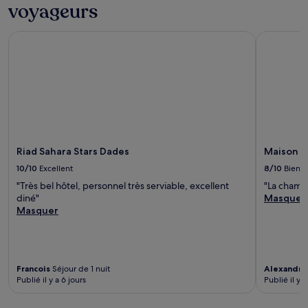
voyageurs
Riad Sahara Stars Dades
Maison d'
Riad Sahara Stars Dades
Maison d
10/10
Excellent
8/10
Bien
"Très bel hôtel, personnel très serviable, excellent
"La chambr
diné"
Masquer
Masquer
Francois
Séjour de 1 nuit
Alexandra
Publié il y a 6 jours
Publié il y 