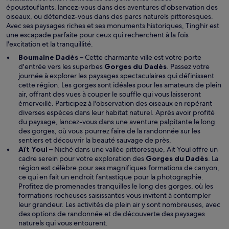
v
époustouflants, lancez-vous dans des aventures d'observation des
e
oiseaux, ou détendez-vous dans des parcs naturels pittoresques.
l
Avec ses paysages riches et ses monuments historiques, Tinghir est
l
une escapade parfaite pour ceux qui recherchent à la fois
e
l'excitation et la tranquillité.
f
Boumalne Dadès
– Cette charmante ville est votre porte
e
S
d'entrée vers les superbes
Gorges du Dadès
. Passez votre
n
’
journée à explorer les paysages spectaculaires qui définissent
ê
o
cette région. Les gorges sont idéales pour les amateurs de plein
t
u
air, offrant des vues à couper le souffle qui vous laisseront
r
v
émerveillé. Participez à l'observation des oiseaux en repérant
e
r
diverses espèces dans leur habitat naturel. Après avoir profité
e
du paysage, lancez-vous dans une aventure palpitante le long
d
des gorges, où vous pourrez faire de la randonnée sur les
a
sentiers et découvrir la beauté sauvage de près.
n
Aït Youl
– Niché dans une vallée pittoresque, Aït Youl offre un
s
S
cadre serein pour votre exploration des
Gorges du Dadès
. La
u
’
région est célèbre pour ses magnifiques formations de canyon,
n
o
ce qui en fait un endroit fantastique pour la photographie.
e
u
Profitez de promenades tranquilles le long des gorges, où les
n
v
formations rocheuses saisissantes vous invitent à contempler
o
r
leur grandeur. Les activités de plein air y sont nombreuses, avec
u
e
des options de randonnée et de découverte des paysages
v
d
naturels qui vous entourent.