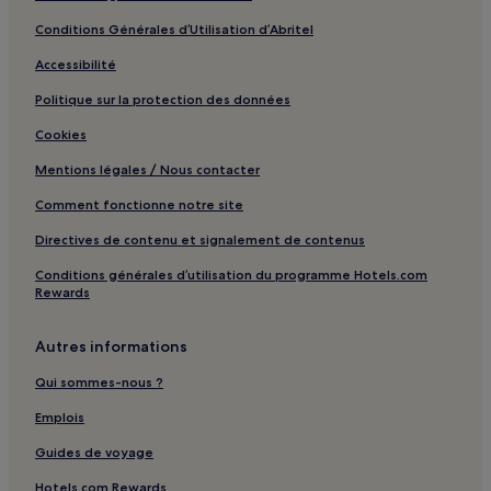
Ait Sedrate Jbel El Soufla : hôtels
Conditions Générales d’Utilisation d’Abritel
Aït Hani : hôtels Hôtels avec parking
Accessibilité
Aït Hani : hôtels Hôtels avec petit-déjeuner gratuit
Aït Hani : hôtels
Politique sur la protection des données
Kelaat Mgouna : hôtels Hôtels avec parking
Cookies
Kelaat Mgouna : hôtels Hôtels avec petit-déjeuner gratuit
Mentions légales / Nous contacter
Kelaat Mgouna : hôtels
Comment fonctionne notre site
Alnif : hôtels
Directives de contenu et signalement de contenus
Aït el Rhazi : hôtels
Conditions générales d’utilisation du programme Hotels.com
Rewards
Bou Drarar : hôtels Hôtels avec parking
Bou Drarar : hôtels
Autres informations
Amajgag : hôtels
Qui sommes-nous ?
Tinghir : hôtels Hôtels avec piscine
Emplois
Tinghir : hôtels Hôtels avec parking
Guides de voyage
Tinghir : hôtels Hôtels avec petit-déjeuner gratuit
Hotels.com Rewards