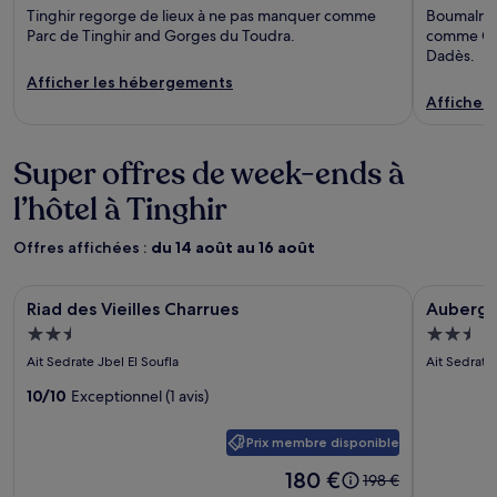
Tinghir regorge de lieux à ne pas manquer comme
Boumalne 
Parc de Tinghir and Gorges du Toudra.
comme Gor
Dadès.
Afficher les hébergements
Afficher
Super offres de week-ends à
l’hôtel à Tinghir
Offres affichées :
du 14 août au 16 août
Galerie
Riad des Vieilles Charrues
Galerie
Auberge 
Riad des Vieilles Charrues
Auberge
d’images
d’image
Hébergement
Héberg
de
de
2.5 étoiles
2.5 étoil
Ait Sedrate Jbel El Soufla
Ait Sedrate
l’hébergement
l’héber
Riad
10/10
Exceptionnel (1 avis)
Auberg
des
Toda
Prix membre disponible
Vieilles
Charrues
Le
180 €
Le
198 €
prix