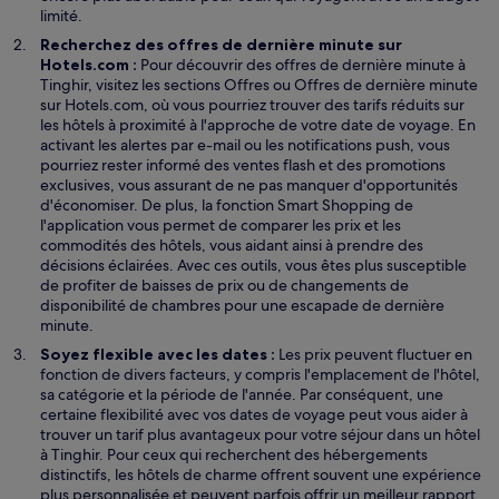
n
l
limité.
ê
l
Recherchez des offres de dernière minute sur
t
e
Hotels.com :
Pour découvrir des offres de dernière minute à
r
f
S
Tinghir, visitez les sections
Offres
ou Offres de dernière minute
e
e
’
sur Hotels.com, où vous pourriez trouver des tarifs réduits sur
n
o
les hôtels à proximité à l'approche de votre date de voyage. En
ê
u
activant les alertes par e-mail ou les notifications push, vous
t
v
pourriez rester informé des ventes flash et des promotions
r
r
exclusives, vous assurant de ne pas manquer d'opportunités
e
e
S
d'économiser. De plus, la fonction
Smart Shopping
de
d
’
l'application vous permet de comparer les prix et les
a
o
commodités des hôtels, vous aidant ainsi à prendre des
n
u
décisions éclairées. Avec ces outils, vous êtes plus susceptible
s
v
de profiter de baisses de prix ou de changements de
u
r
disponibilité de chambres pour une escapade de dernière
n
e
minute.
e
d
Soyez flexible avec les dates :
Les prix peuvent fluctuer en
n
a
fonction de divers facteurs, y compris l'emplacement de l'hôtel,
o
n
sa catégorie et la période de l'année. Par conséquent, une
u
s
certaine flexibilité avec vos dates de voyage peut vous aider à
v
u
trouver un tarif plus avantageux pour votre séjour dans un hôtel
e
n
à Tinghir. Pour ceux qui recherchent des hébergements
l
e
distinctifs, les hôtels de charme offrent souvent une expérience
l
n
plus personnalisée et peuvent parfois offrir un meilleur rapport