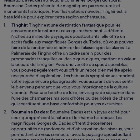
l
Boumalne Dades présente de magnifiques parcs naturels et
e
monuments historiques. Pour les visiteurs novices, Tinghir est la
f
base idéale pour explorer cette région enchanteuse.
e
S
Tinghir
: Tinghir est une destination fantastique pour les
n
’
amoureux de la nature et ceux qui recherchent la détente.
ê
o
Nichée au milieu de paysages époustouflants, elle offre un
t
u
accès facile aux magnifiques Gorges du Todra, où vous pouvez
r
v
faire de la randonnée et admirer les falaises spectaculaires. La
e
r
Palmeraie de Tinghir offre un cadre serein pour des
e
promenades tranquilles ou des pique-niques, mettant en valeur
d
la beauté de la région. Avec une variété de spas disponibles,
a
vous pouvez également vous offrir un repos bien mérité après
n
une journée d'exploration. Les habitants sympathiques rendent
s
votre séjour encore plus agréable, vous assurant de vous sentir
u
le bienvenu pendant que vous vous imprégnez de la culture
n
vibrante. Pour une touche de luxe, envisagez de séjourner dans
e
l'une des charmantes maisons d'hôtes ou des hôtels de charme
n
qui constituent une base confortable pour vos excursions.
o
S
Boumalne Dades
: Boumalne Dades est un joyau caché pour
u
’
ceux qui apprécient la nature et le charme historique. Les
v
o
magnifiques Gorges du Dadès offrent d'excellentes
e
u
opportunités de randonnée et d'observation des oiseaux, vous
l
v
permettant de vous connecter avec le paysage époustouflant.
l
r
Ne manquez pas les formations rocheuses uniques connues