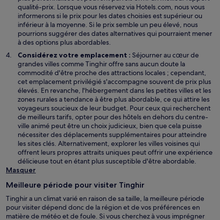
e
o
qualité-prix. Lorsque vous réservez via Hotels.com, nous vous
f
u
informerons si le prix pour les dates choisies est supérieur ou
e
v
inférieur à la moyenne. Si le prix semble un peu élevé, nous
n
e
pourrions suggérer des dates alternatives qui pourraient mener
ê
l
à des options plus abordables.
t
l
Considérez votre emplacement :
Séjourner au cœur de
r
e
grandes villes comme Tinghir offre sans aucun doute la
e
f
commodité d'être proche des attractions locales ; cependant,
e
cet emplacement privilégié s'accompagne souvent de prix plus
n
élevés. En revanche, l'hébergement dans les petites villes et les
ê
zones rurales a tendance à être plus abordable, ce qui attire les
t
voyageurs soucieux de leur budget. Pour ceux qui recherchent
r
de meilleurs tarifs, opter pour des hôtels en dehors du centre-
e
ville animé peut être un choix judicieux, bien que cela puisse
nécessiter des déplacements supplémentaires pour atteindre
les sites clés. Alternativement, explorer les villes voisines qui
offrent leurs propres attraits uniques peut offrir une expérience
délicieuse tout en étant plus susceptible d'être abordable.
Masquer
Meilleure période pour visiter Tinghir
Tinghir a un climat varié en raison de sa taille, la meilleure période
pour visiter dépend donc de la région et de vos préférences en
matière de météo et de foule. Si vous cherchez à vous imprégner