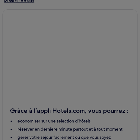
M'ssici : hôtels
Souk Lakhmis Dades : hôtels
Ait Sedrate Sahl El Gharbia : hôtels Hôtels avec parking
Ait Sedrate Sahl El Gharbia : hôtels
Ait Youl : hôtels
Assoul : hôtels
Ait Sedrate Jbel El Oulia : hôtels
Tilmi : hôtels
Imider : hôtels
Ait Sedrate Sahl Charkia : hôtels
Toudgha Essoufla : hôtels
Ikniouen : hôtels
Grâce à l’appli Hotels.com, vous pourrez :
Taghzoute N'Ait Atta : hôtels
économiser sur une sélection d’hôtels
Ait El Farsi : hôtels
réserver en dernière minute partout et à tout moment
Ibrrahne : hôtels
gérer votre séjour facilement où que vous soyez