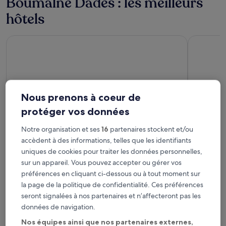
Boumalne Dadès : les meilleurs
hôtels
Palm Dades
Riad Sahar
Nous prenons à coeur de
protéger vos données
Palm Dades
Riad S
Notre organisation et ses
16
partenaires stockent et/ou
3
3
accèdent à des informations, telles que les identifiants
out
out
9,8
/
10
Exceptionnel ! (8 avis)
8,6
/
10
Exc
uniques de cookies pour traiter les données personnelles,
of
of
sur un appareil. Vous pouvez accepter ou gérer vos
Ait Sedrate Jbel El Soufla : les
5
5
préférences en cliquant ci-dessous ou à tout moment sur
meilleurs hôtels
la page de la politique de confidentialité. Ces préférences
seront signalées à nos partenaires et n’affecteront pas les
Eden Boutique Hotel
Kasbah Fli
données de navigation.
Nos équipes ainsi que nos partenaires externes,