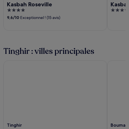
Kasbah Roseville
Kasba
4
4
out
out
9,6
/
10
Exceptionnel ! (15 avis)
of
of
5
5
Tinghir : villes principales
Tinghir
Boumalne
Tinghir
Boumaln