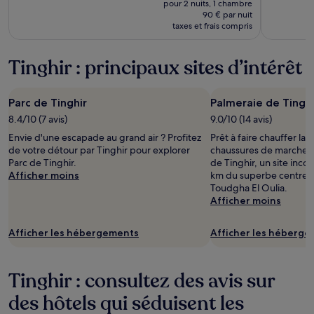
prix
pour 2 nuits, 1 chambre
est
était
90 € par nuit
de 180 €
taxes et frais compris
de
198 €,
voir
Tinghir : principaux sites d’intérêt
plus
d’informations
sur
Parc de Tinghir
Palmeraie de Tinghi
le
tarif
8.4/10 (7 avis)
9.0/10 (14 avis)
standard.
Envie d'une escapade au grand air ? Profitez
Prêt à faire chauffer la 
de votre détour par Tinghir pour explorer
chaussures de marche e
Parc de Tinghir.
de Tinghir, un site inco
Afficher moins
km du superbe centre-v
Toudgha El Oulia.
Afficher moins
Afficher les hébergements
Afficher les héberg
Tinghir : consultez des avis sur
des hôtels qui séduisent les