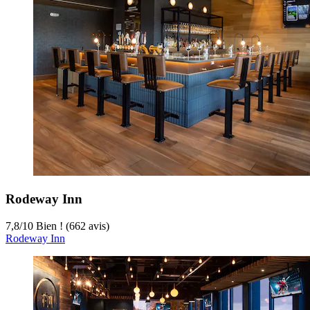
Rodeway Inn
7,8
/
10
Bien ! (662 avis)
Rodeway Inn