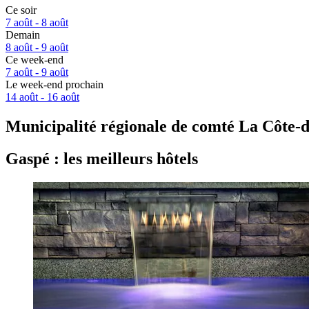
Ce soir
7 août - 8 août
Demain
8 août - 9 août
Ce week-end
7 août - 9 août
Le week-end prochain
14 août - 16 août
Municipalité régionale de comté La Côte-d
Gaspé : les meilleurs hôtels