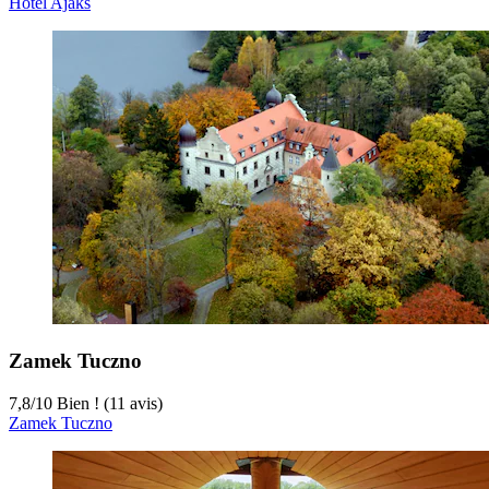
Hotel Ajaks
Zamek Tuczno
7,8
/
10
Bien ! (11 avis)
Zamek Tuczno