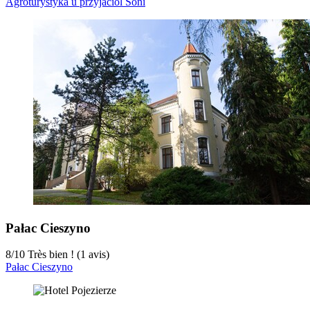
Agroturystyka u przyjaciol Soni
Pałac Cieszyno
8
/
10
Très bien ! (1 avis)
Pałac Cieszyno