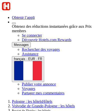
Obtenir l’appli
Obtenez des réductions instantanées grâce aux Prix
membres
Se connecter
Découvrir Hotels.com Rewards
Messages
Rechercher des voyages
Assistance
français · EUR · FR
Publier votre annonce
Voyages
Partager mes commentaires
Pologne : les hôtels
Hôtels
Voïvodie de Grande-Pologne : les hôtels
Powiat de Złotów : les hôtels