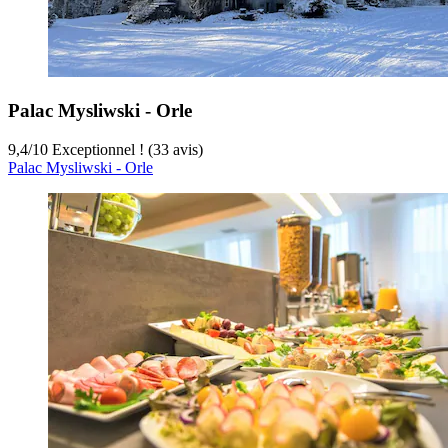
Palac Mysliwski - Orle
9,4
/
10
Exceptionnel ! (33 avis)
Palac Mysliwski - Orle