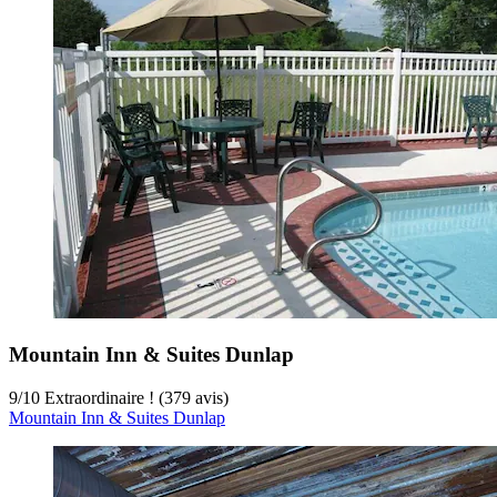
Mountain Inn & Suites Dunlap
9
/
10
Extraordinaire ! (379 avis)
Mountain Inn & Suites Dunlap