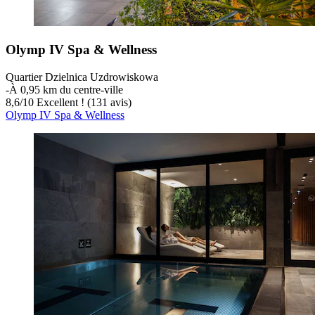
Olymp IV Spa & Wellness
Quartier Dzielnica Uzdrowiskowa
‐
À 0,95 km du centre-ville
8,6
/
10
Excellent ! (131 avis)
Olymp IV Spa & Wellness