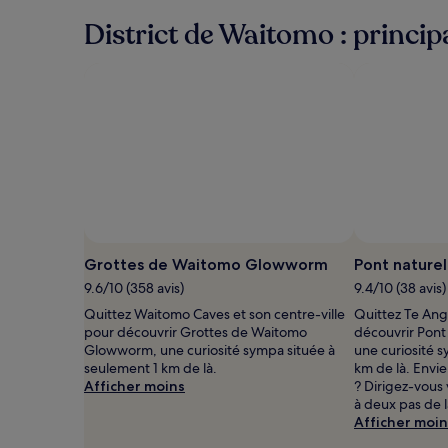
District de Waitomo : principa
Photo prise par Jerrah Biggerstaff
Photo
libre
Grottes de Waitomo Glowworm
Pont nature
de
9.6/10 (358 avis)
9.4/10 (38 avis)
droits
Quittez Waitomo Caves et son centre-ville
Quittez Te Anga
prise
pour découvrir Grottes de Waitomo
découvrir Pon
par
Glowworm, une curiosité sympa située à
une curiosité 
Jerrah
seulement 1 km de là.
km de là. Envi
Biggerstaff
Afficher moins
? Dirigez-vous
à deux pas de l
Afficher moin