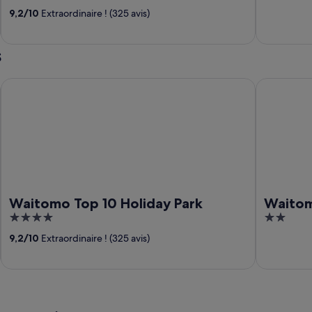
out
out
9,2
/
10
Extraordinaire ! (325 avis)
of
of
5
5
s
Waitomo Top 10 Holiday Park
Waitomo L
Waitomo Top 10 Holiday Park
Waito
4
2
out
out
9,2
/
10
Extraordinaire ! (325 avis)
of
of
5
5