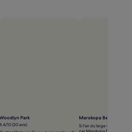
Woodlyn Park
Marokopa Beach
8.4/10 (30 avis)
Si l'air du large vous attire, f
par Marokopa Beach, à 0,7 k