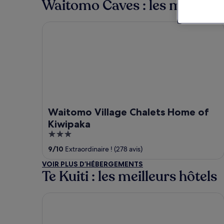
Waitomo Caves : les meilleur
Waitomo Village Chalets Home of Kiwipaka
Waitomo Village Chalets Home of
Kiwipaka
3
out
9
/
10
Extraordinaire ! (278 avis)
of
VOIR PLUS D’HÉBERGEMENTS
5
Te Kuiti : les meilleurs hôtels
Waitomo Lodge