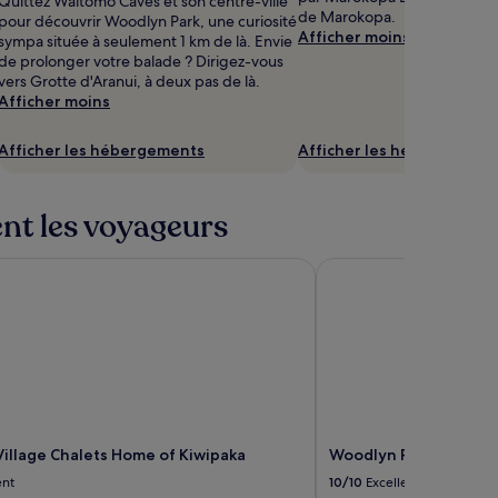
Quittez Waitomo Caves et son centre-ville
de Marokopa.
pour découvrir Woodlyn Park, une curiosité
Afficher moins
sympa située à seulement 1 km de là. Envie
de prolonger votre balade ? Dirigez-vous
vers Grotte d'Aranui, à deux pas de là.
Afficher moins
Afficher les hébergements
Afficher les hébergement
ent les voyageurs
llage Chalets Home of Kiwipaka
Woodlyn Park
illage Chalets Home of Kiwipaka
Woodlyn Park
ent
10/10
Excellent