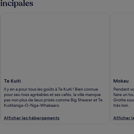
rincipales
Te Kuiti
Mokau
Te Kuiti
Mokau
Il y en a pour tous les goûts à Te Kuiti ! Bien connue
Pendant vot
pour ses rives agréables et ses cafés, la ville manque
faire un to
pas non plus de lieux prisés comme Big Shearer et Te
Grotte sou
Kuititanga-O-Nga-Whakaaro.
très loin.
Afficher les hébergements
Afficher 