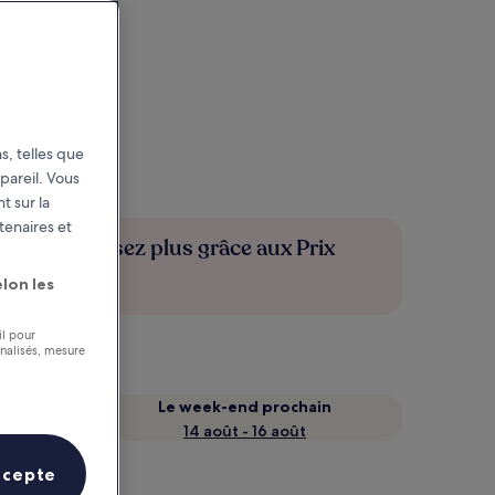
s, telles que
pareil. Vous
t sur la
tenaires et
Économisez plus grâce aux Prix
membres
lon les
il pour
nnalisés, mesure
Le week-end prochain
14 août - 16 août
ccepte