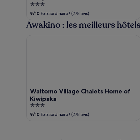
3
out
9
/
10
Extraordinaire ! (278 avis)
of
Awakino : les meilleurs hôtel
5
Waitomo Village Chalets Home of Kiwipaka
Waitomo Village Chalets Home of
Kiwipaka
3
out
9
/
10
Extraordinaire ! (278 avis)
of
5