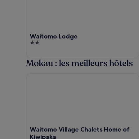
Waitomo Lodge
2
out
of
Mokau : les meilleurs hôtels
5
Waitomo Village Chalets Home of Kiwipaka
Waitomo Village Chalets Home of
Kiwipaka