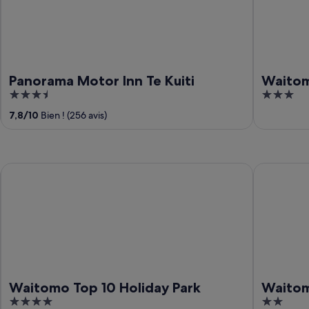
Panorama Motor Inn Te Kuiti
Waitom
3.5
3
out
out
7,8
/
10
Bien ! (256 avis)
of
of
5
5
Waitomo Top 10 Holiday Park
Waitomo L
Waitomo Top 10 Holiday Park
Waito
4
2