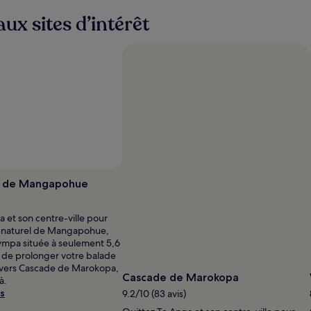
ux sites d’intérêt
Photo prise par BL Tourism Group Ltd
Photo
libre
l de Mangapohue
de
droits
 et son centre-ville pour
prise
t naturel de Mangapohue,
par
sympa située à seulement 5,6
BL
e de prolonger votre balade
Tourism
 vers Cascade de Marokopa,
Group
Cascade de Marokopa
à.
Ltd
s
9.2/10 (83 avis)