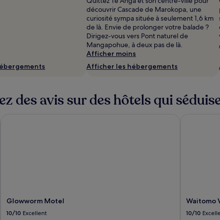
Quittez Te Anga et son centre-ville pour
découvrir Cascade de Marokopa, une
curiosité sympa située à seulement 1,6 km
de là. Envie de prolonger votre balade ?
Dirigez-vous vers Pont naturel de
Mangapohue, à deux pas de là.
Afficher moins
 hébergements
Afficher les hébergements
ez des avis sur des hôtels qui séduis
Glowworm Motel
Waitomo Vi
Glowworm Motel
Waitomo V
10/10
Excellent
10/10
Excell