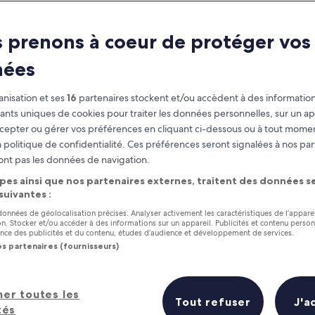
 prenons à coeur de protéger vos
nées
nisation et ses
16
partenaires stockent et/ou accèdent à des information
fiants uniques de cookies pour traiter les données personnelles, sur un ap
cepter ou gérer vos préférences en cliquant ci-dessous ou à tout momen
 politique de confidentialité. Ces préférences seront signalées à nos par
as
Gagnez des récompenses pour
ont pas les données de navigation.
chaque nuit séjournée
pes ainsi que nos partenaires externes, traitent des données se
 suivantes :
 données de géolocalisation précises. Analyser activement les caractéristiques de l’appare
tion. Stocker et/ou accéder à des informations sur un appareil. Publicités et contenu perso
ce des publicités et du contenu, études d’audience et développement de services.
os partenaires (fournisseurs)
Demain
Ce week-end
8 août - 9 août
7 août - 9 août
où séjourner ?
her toutes les
Tout refuser
J'a
tés