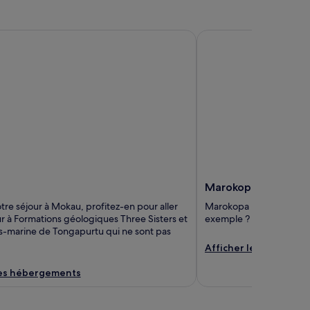
Marokopa
Marokopa
re séjour à Mokau, profitez-en pour aller
Marokopa ne manque pas
ur à Formations géologiques Three Sisters et
exemple ? Marokopa Be
s-marine de Tongapurtu qui ne sont pas
Afficher les héberge
les hébergements