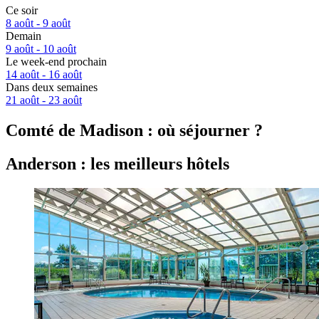
Ce soir
8 août - 9 août
Demain
9 août - 10 août
Le week-end prochain
14 août - 16 août
Dans deux semaines
21 août - 23 août
Comté de Madison : où séjourner ?
Anderson : les meilleurs hôtels