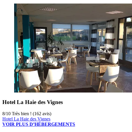
Hotel La Haie des Vignes
8
/
10
Très bien ! (162 avis)
Hotel La Haie des Vignes
VOIR PLUS D’HÉBERGEMENTS