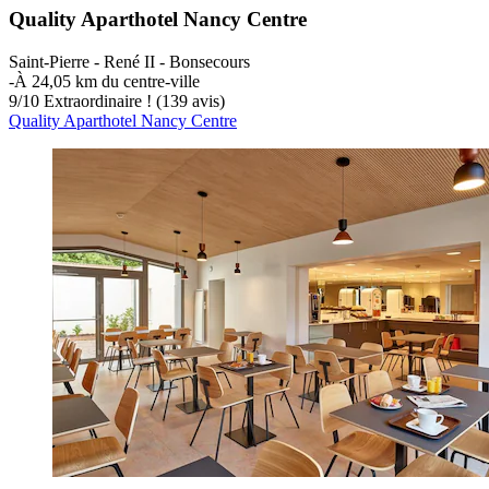
Quality Aparthotel Nancy Centre
Saint-Pierre - René II - Bonsecours
‐
À 24,05 km du centre-ville
9
/
10
Extraordinaire ! (139 avis)
Quality Aparthotel Nancy Centre