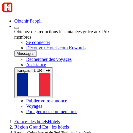
Obtenir l’appli
Obtenez des réductions instantanées grâce aux Prix
membres
Se connecter
Découvrir Hotels.com Rewards
Messages
Rechercher des voyages
Assistance
français · EUR · FR
Publier votre annonce
Voyages
Partager mes commentaires
France : les hôtels
Hôtels
Région Grand Est : les hôtels
Pays de Colombey et du Sud Toulois : les hôtels