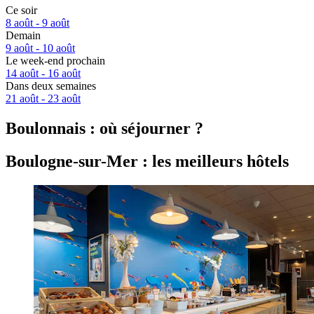
Ce soir
8 août - 9 août
Demain
9 août - 10 août
Le week-end prochain
14 août - 16 août
Dans deux semaines
21 août - 23 août
Boulonnais : où séjourner ?
Boulogne-sur-Mer : les meilleurs hôtels