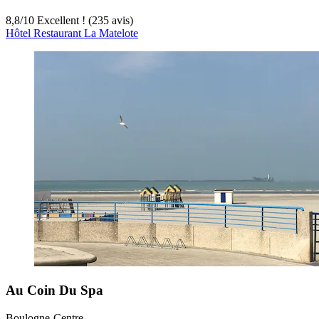
8,8
/
10
Excellent ! (235 avis)
Hôtel Restaurant La Matelote
Au Coin Du Spa
Boulogne-Centre