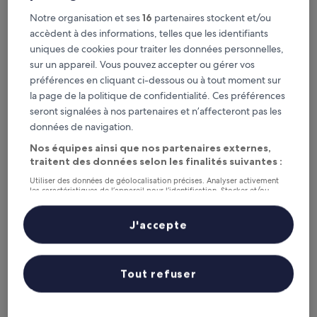
Ce soir
Demain
Notre organisation et ses
16
partenaires stockent et/ou
6 août - 7 août
7 août - 8 août
accèdent à des informations, telles que les identifiants
Ce week-end
Le week-end prochain
uniques de cookies pour traiter les données personnelles,
7 août - 9 août
14 août - 16 août
sur un appareil. Vous pouvez accepter ou gérer vos
préférences en cliquant ci-dessous ou à tout moment sur
Porte Océane du
la page de la politique de confidentialité. Ces préférences
Limousin : où séjourner ?
seront signalées à nos partenaires et n’affecteront pas les
données de navigation.
Saint-Junien : les meilleurs hôtels
Nos équipes ainsi que nos partenaires externes,
traitent des données selon les finalités suivantes :
The Originals City, Hôtel Le Boeuf Rouge, Saint-Junien
Citotel L'a
Utiliser des données de géolocalisation précises. Analyser activement
les caractéristiques de l’appareil pour l’identification. Stocker et/ou
accéder à des informations sur un appareil. Publicités et contenu
personnalisés, mesure de performance des publicités et du contenu,
études d’audience et développement de services.
J'accepte
Liste de nos partenaires (fournisseurs)
Tout refuser
The Originals City, Hôtel Le Boeuf
Citotel
2
Rouge, Saint-Junien