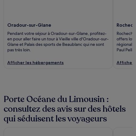
Oradour-sur-Glane
Rochech
Pendant votre séjour à Oradour-sur-Glane, profitez-
Rochechoua
en pour aller faire un tour à Vieille ville d'Oradour-sur-
offers lot
Glane et Palais des sports de Beaublanc qui ne sont
régional 
pas très loin.
Paul Pellas
Afficher les hébergements
Afficher
Porte Océane du Limousin :
consultez des avis sur des hôtels
qui séduisent les voyageurs
Campanile Limoges Centre - Gare
Kyriad Dir