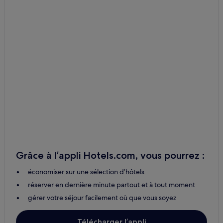
Verneuil : hôtels
Étouars : hôtels
Mazerolles : hôtels
Saint-Bazile : hôtels
Lavignac : hôtels
La Croix-sur-Gartempe : hôtels
Berneuil : hôtels
Site Corot : hôtels à proximité
Saint-Junien : hôtels Hôtels avec parking
Saint-Junien : hôtels
Grâce à l’appli Hotels.com, vous pourrez :
Maison Traditionnelle de la Boucherie : hôtels à proximité
économiser sur une sélection d’hôtels
Gare de Solignac - Le Vigen : hôtels à proximité
réserver en dernière minute partout et à tout moment
Brigueuil : hôtels
gérer votre séjour facilement où que vous soyez
Bellac : hôtels
Isle : hôtels
Télécharger l’appli