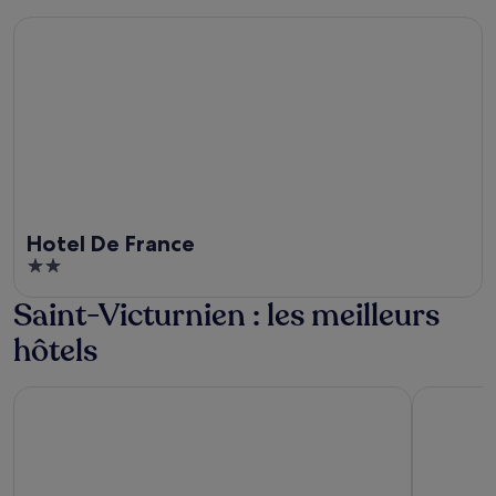
Hotel De France
Hotel De France
2
out
Saint-Victurnien : les meilleurs
of
5
hôtels
Campanile Limoges Centre - Gare
Brit Hotel