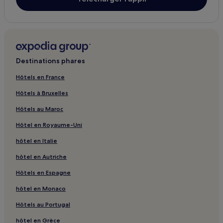
Limoges : hôtels Hôtels avec parking
Limoges : Appart’hôtels
Limoges : hôtels Hôtels de luxe
Limoges : hôtels
Destinations phares
Tour de Piégut : hôtels à proximité
Hôtels en France
Pays de Nexon Monts de Châlus : hôtels
Hôtels à Bruxelles
Ouest Limousin : hôtels
Hôtels au Maroc
Val de Vienne : hôtels
Hôtel en Royaume-Uni
Limoges Métropole : hôtels
hôtel en Italie
Charente Limousine : hôtels
hôtel en Autriche
Hôtels en Espagne
hôtel en Monaco
Hôtels au Portugal
hôtel en Grèce