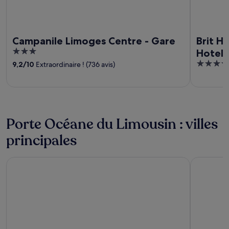
Campanile Limoges Centre - Gare
Brit H
3
Hotel 
out
4
9,2
/
10
Extraordinaire ! (736 avis)
of
out
5
of
5
Porte Océane du Limousin : villes
principales
Oradour-sur-Glane
Rochechou