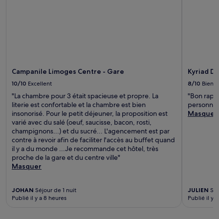
Campanile Limoges Centre - Gare
Kyriad D
10/10
Excellent
8/10
Bien
"La chambre pour 3 était spacieuse et propre. La
"Bon rappo
literie est confortable et la chambre est bien
personnel
insonorisé. Pour le petit déjeuner, la proposition est
Masquer
varié avec du salé (oeuf, saucisse, bacon, rosti,
champignons...) et du sucré... L'agencement est par
contre à revoir afin de faciliter l'accès au buffet quand
il y a du monde ...Je recommande cet hôtel, très
proche de la gare et du centre ville"
Masquer
JOHAN
Séjour de 1 nuit
JULIEN
Séj
Publié il y a 8 heures
Publié il y 