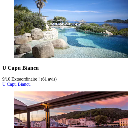
U Capu Biancu
9
/
10
Extraordinaire ! (61 avis)
U Capu Biancu