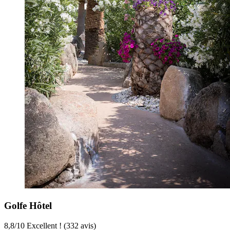
Golfe Hôtel
8,8
/
10
Excellent ! (332 avis)