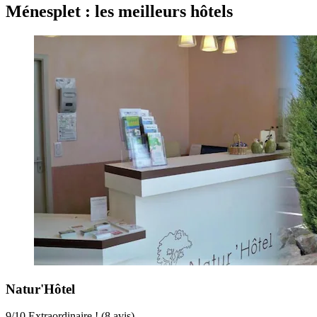
Ménesplet : les meilleurs hôtels
Natur'Hôtel
9
/
10
Extraordinaire ! (8 avis)