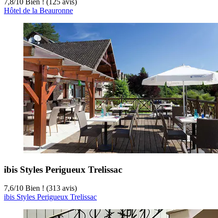
7,8
/
10
Bien ! (125 avis)
Hôtel de la Beauronne
ibis Styles Perigueux Trelissac
7,6
/
10
Bien ! (313 avis)
ibis Styles Perigueux Trelissac