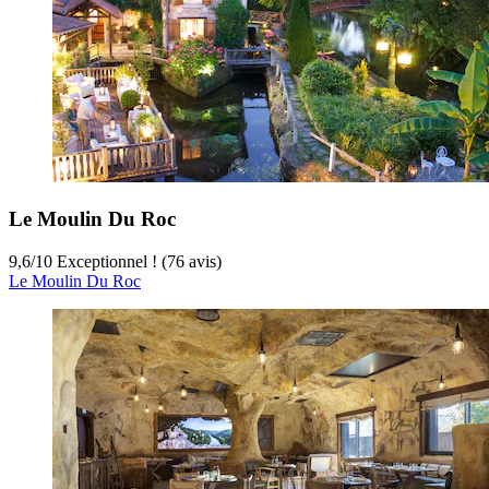
Le Moulin Du Roc
9,6
/
10
Exceptionnel ! (76 avis)
Le Moulin Du Roc