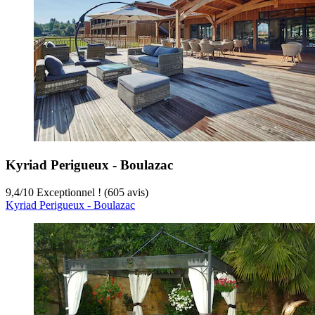
Kyriad Perigueux - Boulazac
9,4
/
10
Exceptionnel ! (605 avis)
Kyriad Perigueux - Boulazac