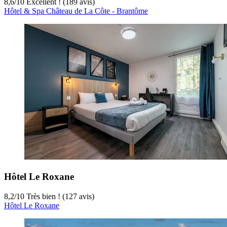
8,6
/
10
Excellent ! (189 avis)
Hôtel & Spa Château de La Côte - Brantôme
Hôtel Le Roxane
8,2
/
10
Très bien ! (127 avis)
Hôtel Le Roxane