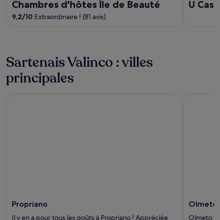
Chambres d'hôtes Île de Beauté
U Cast
9,2
/
10
Extraordinaire ! (81 avis)
Sartenais Valinco : villes
principales
Propriano
Olmeto
Propriano
Olmeto
Il y en a pour tous les goûts à Propriano ! Appréciée
Olmeto re