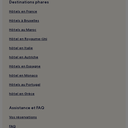
Destinations phares
fitness
Hôtels en France
Sainte-Lucie-De-Porto-Vecchio : hôtels Hôtels de luxe
Hôtels à Bruxelles
Figari : hôtels Hôtels avec parking
Figari : hôtels
Hôtels au Maroc
Corse-Du-Sud : hôtels Hôtels acceptant les animaux de
Hôtel en Royaume-Uni
compagnie
hôtel en Italie
Corse-Du-Sud : hôtels Hôtels d’affaires
hôtel en Autriche
Corse-Du-Sud : hôtels Hôtels familiaux
Hôtels en Espagne
Corse-Du-Sud : hôtels
hôtel en Monaco
Grosseto-Prugna : hôtels Hôtels avec parking
Hôtels au Portugal
Grosseto-Prugna : hôtels Hôtels familiaux
hôtel en Grèce
Grosseto-Prugna : hôtels
Porticcio : hôtels Hôtels avec parking
Assistance et FAQ
Porto Pollo : hôtels Hôtels avec parking
Vos réservations
Lecci : hôtels Hôtels avec parking
FAQ