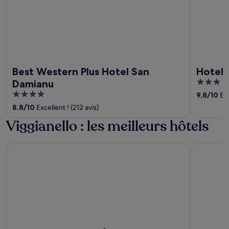
Best Western Plus Hotel San
Hotel 
3
Damianu
out
4
9,8
/
10
Exc
of
out
8,8
/
10
Excellent ! (212 avis)
5
of
Viggianello : les meilleurs hôtels
5
Chambres d'hôtes Île de Beauté
U Castellu