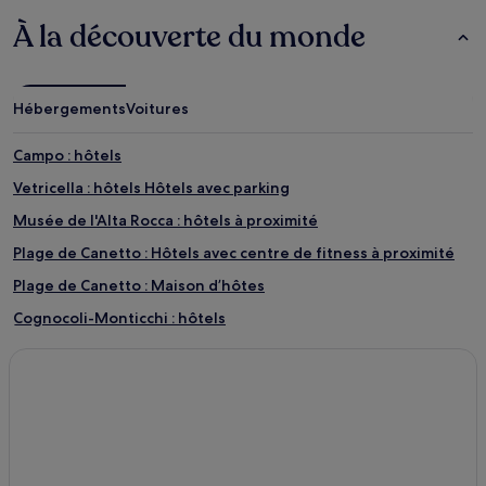
À la découverte du monde
Hébergements
Voitures
Campo : hôtels
Vetricella : hôtels Hôtels avec parking
Musée de l'Alta Rocca : hôtels à proximité
Plage de Canetto : Hôtels avec centre de fitness à proximité
Plage de Canetto : Maison d’hôtes
Cognocoli-Monticchi : hôtels
Guargualé : hôtels
Loreto-Di-Tallano : hôtels
Monacia-D'aullène : hôtels
Plage de Porto Pollo : hôtels à proximité
Saint-Jean : hôtels à proximité