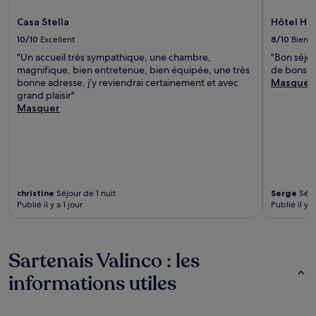
Casa Stella
Hôtel Hib
10/10
Excellent
8/10
Bien
"Un accueil très sympathique, une chambre,
"Bon séjou
magnifique, bien entretenue, bien équipée, une très
de bons c
bonne adresse, j’y reviendrai certainement et avec
Masquer
grand plaisir"
Masquer
christine
Séjour de 1 nuit
Serge
Séjo
Publié il y a 1 jour
Publié il y a
Sartenais Valinco : les
informations utiles