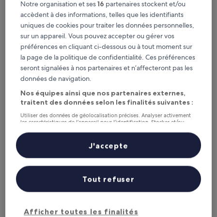
Ce soir
Demain
Notre organisation et ses
16
partenaires stockent et/ou
6 août - 7 août
7 août - 8 août
accèdent à des informations, telles que les identifiants
Ce week-end
Le week-end prochain
uniques de cookies pour traiter les données personnelles,
7 août - 9 août
14 août - 16 août
sur un appareil. Vous pouvez accepter ou gérer vos
préférences en cliquant ci-dessous ou à tout moment sur
Sartenais Valinco : où
la page de la politique de confidentialité. Ces préférences
séjourner ?
seront signalées à nos partenaires et n’affecteront pas les
données de navigation.
Propriano : les meilleurs hôtels
Nos équipes ainsi que nos partenaires externes,
traitent des données selon les finalités suivantes :
Bartaccia Hotel
Hotel Sam
Utiliser des données de géolocalisation précises. Analyser activement
les caractéristiques de l’appareil pour l’identification. Stocker et/ou
accéder à des informations sur un appareil. Publicités et contenu
personnalisés, mesure de performance des publicités et du contenu,
études d’audience et développement de services.
J'accepte
Liste de nos partenaires (fournisseurs)
Tout refuser
Bartaccia Hotel
Hotel 
4
3
Afficher toutes les finalités
out
out
9,2
/
10
Ext