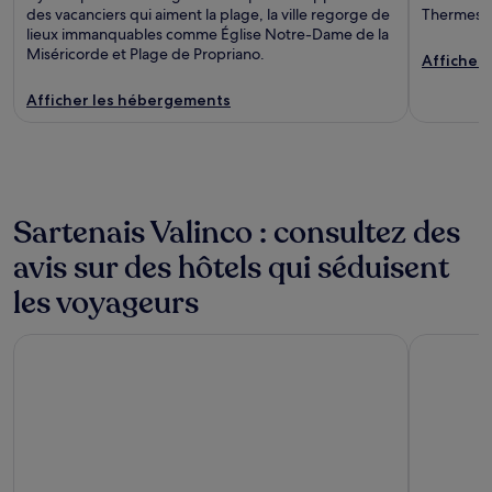
des vacanciers qui aiment la plage, la ville regorge de
Thermes L
lieux immanquables comme Église Notre-Dame de la
Miséricorde et Plage de Propriano.
Afficher
Afficher les hébergements
Sartenais Valinco : consultez des
avis sur des hôtels qui séduisent
les voyageurs
Casa Stella
Hôtel Hibi