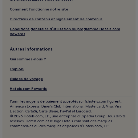
Serra-Di-Ferro : hôtels Hôtels avec parking
Comment fonctionne notre site
Serra-Di-Ferro : hôtels
Directives de contenu et signalement de contenus
Olmeto : hôtels Hôtels avec parking
Conditions générales d’utilisation du programme Hotels.com
Olmeto : hôtels Hôtels acceptant les animaux de compagnie
Rewards
Olmeto : hôtels Hôtels de plage
Olmeto : hôtels
Autres informations
Zonza : hôtels Hôtels avec parking
Qui sommes-nous ?
Zonza : hôtels Hôtels de luxe
Emplois
Zonza : hôtels Hôtels familiaux
Guides de voyage
Zonza : hôtels
Hotels.com Rewards
Corse : hôtels Hôtels avec piscine
Parmi les moyens de paiement acceptés sur fr.hotels.com figurent :
Corse : hôtels Hôtels avec parking
American Express, Diner’s Club International, Mastercard, Visa, Visa
Electron, CartaSi, Carte Bleue, PayPal et Eurocard.
Corse : hôtels Hôtels acceptant les animaux de compagnie
© 2026 Hotels.com, L.P., une entreprise d’Expedia Group. Tous droits
réservés. Hotels.com et le logo Hotels.com sont des marques
Corse : hôtels Hôtels d’affaires
commerciales ou des marques déposées d’Hotels.com, L.P.
Corse : hôtels Hôtels familiaux