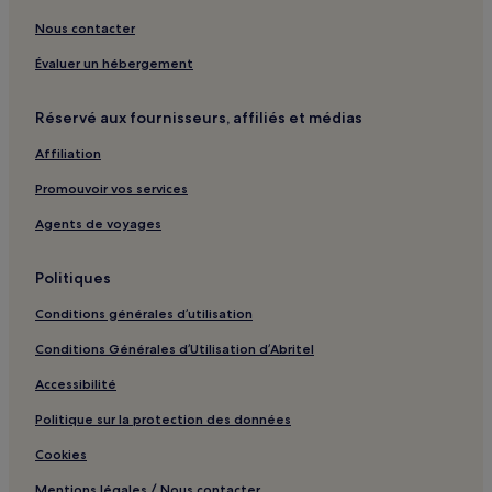
Lecci : hôtels Hôtels de luxe
Nous contacter
Belvédère-Campomoro : hôtels
Évaluer un hébergement
Cala Rossa : hôtels Hôtels avec piscine
Cala Rossa : hôtels Hôtels avec parking
Réservé aux fournisseurs, affiliés et médias
Conca : hôtels Hôtels avec piscine
Affiliation
Conca : hôtels Hôtels avec parking
Promouvoir vos services
Sotta : hôtels
Agents de voyages
Pianotolli-Caldarello : hôtels
Albitreccia : hôtels Hôtels avec parking
Politiques
Albitreccia : hôtels
Conditions générales d’utilisation
Coti-Chiavari : hôtels
Conditions Générales d’Utilisation d’Abritel
Cardo-Torgia : hôtels
Accessibilité
Pietrosella : hôtels
Politique sur la protection des données
Sartène : hôtels Hôtels avec parking
Cookies
Bonifacio : hôtels Hôtels avec parking
Mentions légales / Nous contacter