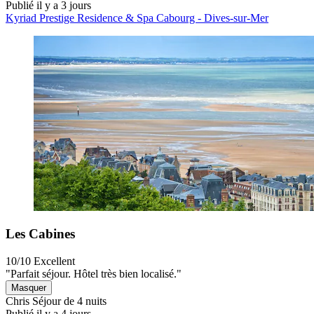
Publié il y a 3 jours
Kyriad Prestige Residence & Spa Cabourg - Dives-sur-Mer
Les Cabines
10/10
Excellent
"Parfait séjour. Hôtel très bien localisé."
Masquer
Chris
Séjour de 4 nuits
Publié il y a 4 jours