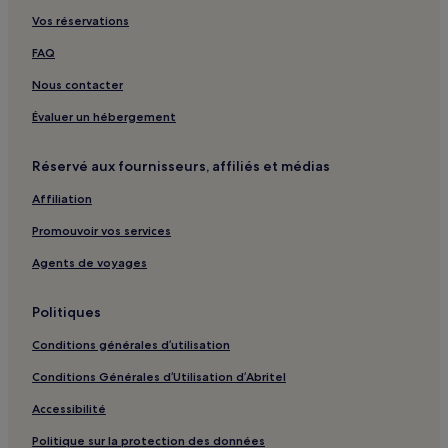
Vos réservations
2e arrondissement : hôtels Hôtels avec spa
FAQ
3e arrondissement : hôtels Hôtels avec parking
Nous contacter
3e arrondissement : Appart’hôtels
3e arrondissement : Chambres d’hôtes
Évaluer un hébergement
3e arrondissement : hôtels 4 étoiles
Réservé aux fournisseurs, affiliés et médias
3e arrondissement : hôtels Hôtels d’affaires
Affiliation
3e arrondissement : hôtels Hôtels LGBTQIA+ friendly
Promouvoir vos services
6e arrondissement : hôtels Hôtels avec parking
Agents de voyages
6e arrondissement : hôtels Hôtels avec centre de fitness
6e arrondissement : hôtels 4 étoiles
Politiques
7e arrondissement : hôtels Hôtels avec parking
Conditions générales d’utilisation
7e arrondissement : hôtels Hôtels familiaux
Conditions Générales d’Utilisation d’Abritel
8e arrondissement : hôtels Hôtels avec parking
Accessibilité
Grand Lyon : hôtels Hôtels avec parking
Politique sur la protection des données
Est Lyonnais : hôtels