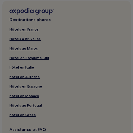
Chabons : hôtels
Saint-Quentin-Fallavier : hôtels Hôtels avec parking
Destinations phares
Meyzieu : hôtels Hôtels avec parking
Hôtels en France
Vénissieux : hôtels Hôtels avec parking
Hôtels à Bruxelles
Villefontaine : hôtels
Hôtels au Maroc
Colombier-Saugnieu : hôtels
Hôtel en Royaume-Uni
Villeurbanne : hôtels Hôtels avec parking
hôtel en Italie
Bron : hôtels Hôtels avec parking
hôtel en Autriche
Bron : hôtels 3 étoiles
Hôtels en Espagne
Vienne : hôtels Hôtels avec parking
hôtel en Monaco
Vienne : hôtels Hôtels familiaux
Salle de concert LDLC Arena : hôtels à proximité
Hôtels au Portugal
2e arrondissement : hôtels Hôtels avec parking
hôtel en Grèce
2e arrondissement : hôtels Hôtels avec centre de fitness
Assistance et FAQ
2e arrondissement : hôtels Hôtels d’affaires