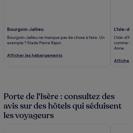
Bourgoin-Jallieu
L'Isle-d
Bourgoin-Jallieu ne manque pas de chose à faire. Un
L'Isle-d'
exemple ? Stade Pierre Rajon.
comme Gol
Anne.
Afficher les hébergements
Afficher
Porte de l'Isère : consultez des
avis sur des hôtels qui séduisent
les voyageurs
Campanile PRIME - Lyon Centre Gare Part Dieu
Keystone 