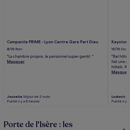
Campanile PRIME - Lyon Centre Gare Part Dieu
Keystone
8/10
Bien
10/10
Excel
"La chambre propre, le personnel super gentil. "
"Bel hôtel
Masquer
fait une g
hôtels. Rie
Masquer
Jouselie
Séjour de 2 nuits
Ludovic
Sé
Publié il y a 8 heures
Publié il y 
Porte de l'Isère : les