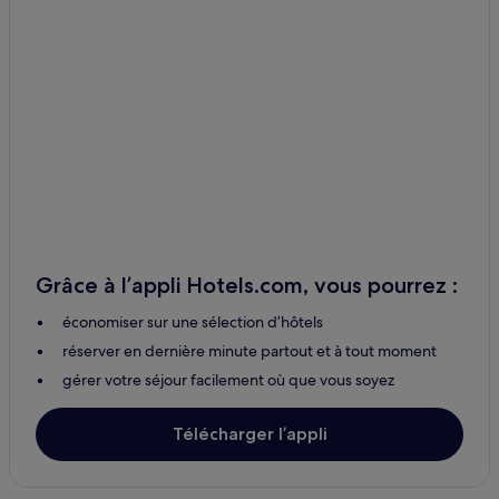
Veyssilieu : hôtels
Le Passage : hôtels
Roche : hôtels
Mottier : hôtels
Montrevel : hôtels
Saint-Didier-De-Bizonnes : hôtels
Saint-Julien-De-L'herms : hôtels
Lieudieu : hôtels
Grâce à l’appli Hotels.com, vous pourrez :
Surbaix : hôtels
économiser sur une sélection d’hôtels
Centre Ville : hôtels Hôtels avec parking
réserver en dernière minute partout et à tout moment
Mépin : hôtels
gérer votre séjour facilement où que vous soyez
L'isle-D'abeau : hôtels
Bourgoin-Jallieu : hôtels
Télécharger l’appli
Saint-Priest : hôtels Hôtels avec parking
Pac d'affaires de la Vallée de l'Ozon : Appart’hôtels