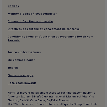
Cookies
Les Balcons du Dauphiné : hôtels
Mentions légales / Nous contacter
Collines du Nord Dauphiné : hôtels
Lyon Saint-Éxupéry-en-Dauphiné : hôtels
Comment fonctionne notre site
Les Vals du Dauphiné : hôtels
Directives de contenu et signalement de contenus
Métropole de Lyon : hôtels Hôtels avec parking
Conditions générales d’utilisation du programme Hotels.com
Rewards
Métropole de Lyon : hôtels Hôtels avec Wi-Fi
Métropole de Lyon : hôtels Hôtels d’affaires
Autres informations
Qui sommes-nous ?
Emplois
Guides de voyage
Hotels.com Rewards
Parmi les moyens de paiement acceptés sur fr.hotels.com figurent :
American Express, Diner’s Club International, Mastercard, Visa, Visa
Electron, CartaSi, Carte Bleue, PayPal et Eurocard.
© 2026 Hotels.com, L.P., une entreprise d’Expedia Group. Tous droits