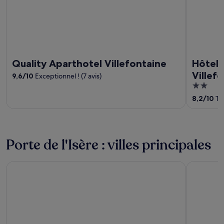
Quality Aparthotel Villefontaine
Hôtel 
Villef
9,6
/
10
Exceptionnel ! (7 avis)
2
out
8,2
/
10
Trè
of
5
Porte de l'Isère : villes principales
Bourgoin-Jallieu
L'Isle-d'Ab