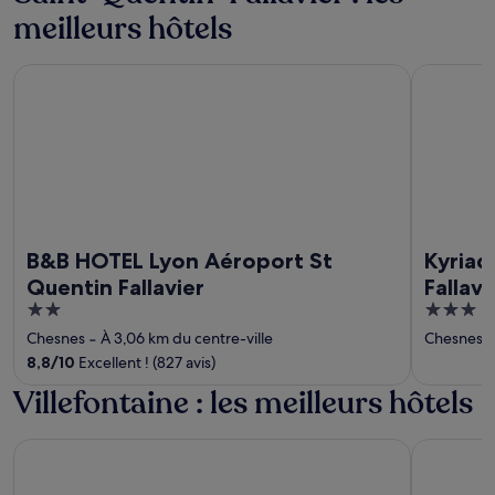
meilleurs hôtels
B&B HOTEL Lyon Aéroport St Quentin Fallavier
Kyriad Lyon
B&B HOTEL Lyon Aéroport St
Kyriad
Quentin Fallavier
Fallavi
2
3
out
out
Chesnes
‐
À 3,06 km du centre-ville
Chesnes
‐
of
of
8,8
/
10
Excellent ! (827 avis)
5
5
Villefontaine : les meilleurs hôtels
Quality Aparthotel Villefontaine
Hôtel Léma