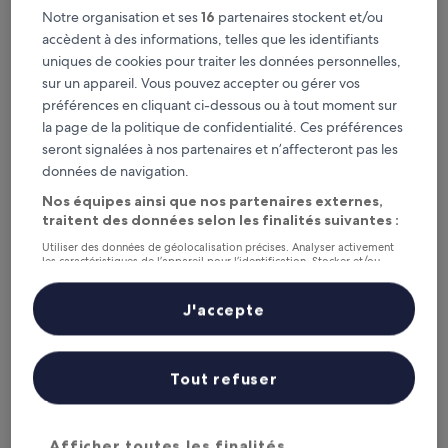
Ce soir
Demain
Notre organisation et ses
16
partenaires stockent et/ou
6 août - 7 août
7 août - 8 août
accèdent à des informations, telles que les identifiants
Ce week-end
Le week-end prochain
uniques de cookies pour traiter les données personnelles,
7 août - 9 août
14 août - 16 août
sur un appareil. Vous pouvez accepter ou gérer vos
Porte de l'Isère : où
préférences en cliquant ci-dessous ou à tout moment sur
la page de la politique de confidentialité. Ces préférences
séjourner ?
seront signalées à nos partenaires et n’affecteront pas les
données de navigation.
Bourgoin-Jallieu : les meilleurs
Nos équipes ainsi que nos partenaires externes,
hôtels
traitent des données selon les finalités suivantes :
Utiliser des données de géolocalisation précises. Analyser activement
Best Western Bourgoin Jallieu
Ibis Bourg
les caractéristiques de l’appareil pour l’identification. Stocker et/ou
accéder à des informations sur un appareil. Publicités et contenu
personnalisés, mesure de performance des publicités et du contenu,
études d’audience et développement de services.
J'accepte
Liste de nos partenaires (fournisseurs)
Tout refuser
Best Western Bourgoin Jallieu
Ibis B
Afficher toutes les finalités