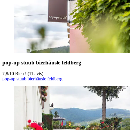
pop-up stuub bierhäusle feldberg
7,8
/
10
Bien ! (11 avis)
pop-up stuub bierhäusle feldberg