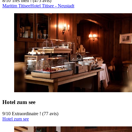
8
/
10
Très bien ! (473 avis)
Maritim TitiseeHotel Titisee - Neustadt
Hotel zum see
9
/
10
Extraordinaire ! (77 avis)
Hotel zum see