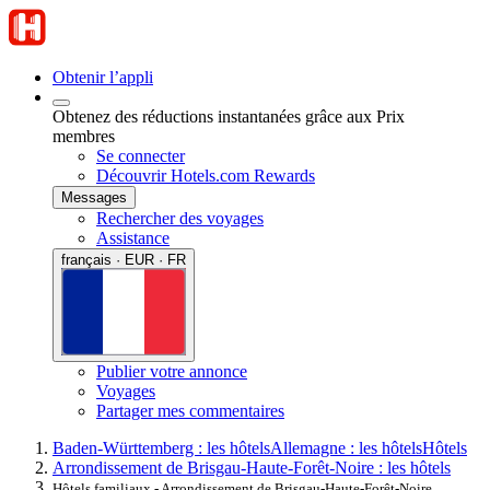
Obtenir l’appli
Obtenez des réductions instantanées grâce aux Prix
membres
Se connecter
Découvrir Hotels.com Rewards
Messages
Rechercher des voyages
Assistance
français · EUR · FR
Publier votre annonce
Voyages
Partager mes commentaires
Baden-Württemberg : les hôtels
Allemagne : les hôtels
Hôtels
Arrondissement de Brisgau-Haute-Forêt-Noire : les hôtels
Hôtels familiaux - Arrondissement de Brisgau-Haute-Forêt-Noire