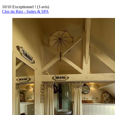
10
/
10
Exceptionnel ! (3 avis)
Clos du Riez - Suites & SPA