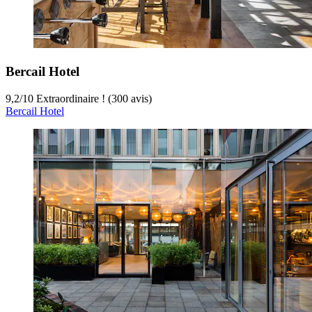
Bercail Hotel
9,2
/
10
Extraordinaire ! (300 avis)
Bercail Hotel