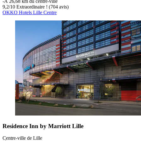
‐
À 26,68 km du centre-ville
9,2
/
10
Extraordinaire ! (704 avis)
OKKO Hotels Lille Centre
Residence Inn by Marriott Lille
Centre-ville de Lille