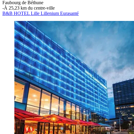
Faubourg de Béthune
‐
À 25,23 km du centre-ville
B&B HOTEL Lille Lillenium Eurasanté