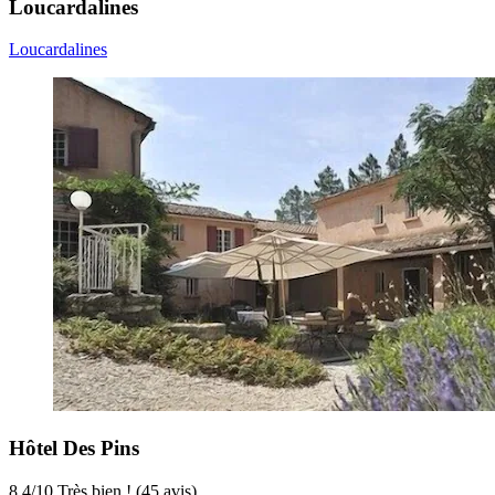
Loucardalines
Loucardalines
Hôtel Des Pins
8,4
/
10
Très bien ! (45 avis)