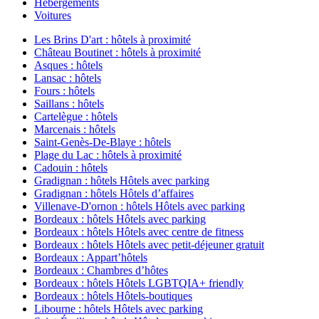
Hébergements
Voitures
Les Brins D'art : hôtels à proximité
Château Boutinet : hôtels à proximité
Asques : hôtels
Lansac : hôtels
Fours : hôtels
Saillans : hôtels
Cartelègue : hôtels
Marcenais : hôtels
Saint-Genès-De-Blaye : hôtels
Plage du Lac : hôtels à proximité
Cadouin : hôtels
Gradignan : hôtels Hôtels avec parking
Gradignan : hôtels Hôtels d’affaires
Villenave-D'ornon : hôtels Hôtels avec parking
Bordeaux : hôtels Hôtels avec parking
Bordeaux : hôtels Hôtels avec centre de fitness
Bordeaux : hôtels Hôtels avec petit-déjeuner gratuit
Bordeaux : Appart’hôtels
Bordeaux : Chambres d’hôtes
Bordeaux : hôtels Hôtels LGBTQIA+ friendly
Bordeaux : hôtels Hôtels-boutiques
Libourne : hôtels Hôtels avec parking