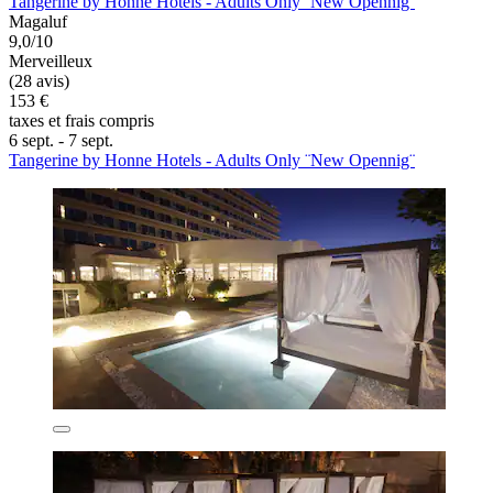
Tangerine by Honne Hotels - Adults Only ¨New Opennig¨
Magaluf
9,0/10
Merveilleux
(28 avis)
153 €
taxes et frais compris
6 sept. - 7 sept.
Tangerine by Honne Hotels - Adults Only ¨New Opennig¨