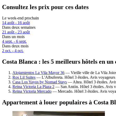
Consultez les prix pour ces dates
Le week-end prochain
14 août - 16 août
Dans deux semaines
21 août - 23 août
Dans un mois
4 sept. - 6 sept.
Dans deux mois
2 oct. - 4 oct.
Costa Blanca : les 5 meilleurs hôtels en un
Alojamientos La Vila Mayor 36
— Vieille ville de La Vila Joio
Ros Lil Suites
— L'Albufereta. Hôtel 3 étoiles. Avis voyageurs
Casa Los Yayos by Nomad Stays
— Altea. Hôtel 3 étoiles. Avi
Reina Victoria La Plaza 2
— San Antón. Hôtel 3 étoiles. Avis 
Reina Victoria Mercado
— Mercado. Hôtel 3 étoiles. Avis voya
Appartement à louer populaires à Costa B