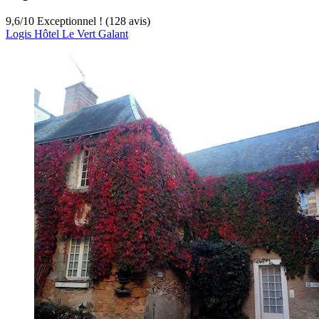
9,6
/
10
Exceptionnel ! (128 avis)
Logis Hôtel Le Vert Galant