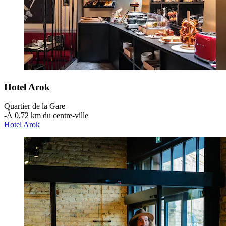
Hotel Arok
Quartier de la Gare
‐
À 0,72 km du centre-ville
Hotel Arok