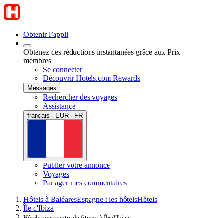
Obtenir l’appli
Obtenez des réductions instantanées grâce aux Prix
membres
Se connecter
Découvrir Hotels.com Rewards
Messages
Rechercher des voyages
Assistance
français · EUR · FR
Publier votre annonce
Voyages
Partager mes commentaires
Hôtels à Baléares
Espagne : les hôtels
Hôtels
Île d'Ibiza
Hôtels avec centre de fitness à Île d'Ibiza