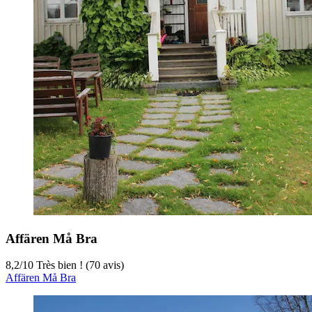
Affären Må Bra
8,2
/
10
Très bien ! (70 avis)
Affären Må Bra