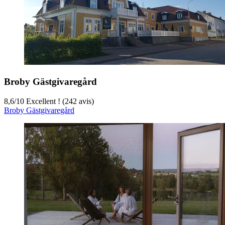
Broby Gästgivaregård
8,6
/
10
Excellent ! (242 avis)
Broby Gästgivaregård