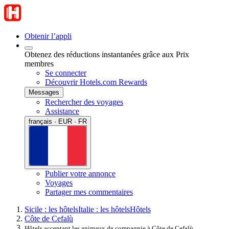
Obtenir l’appli
Obtenez des réductions instantanées grâce aux Prix
membres
Se connecter
Découvrir Hotels.com Rewards
Messages
Rechercher des voyages
Assistance
français · EUR · FR
Publier votre annonce
Voyages
Partager mes commentaires
Sicile : les hôtels
Italie : les hôtels
Hôtels
Côte de Cefalù
Hôtels acceptant les animaux de compagnie à Côte de Cefalù