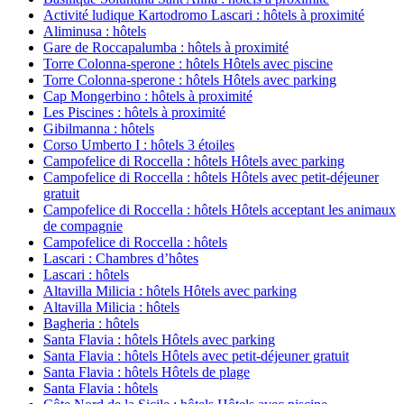
Activité ludique Kartodromo Lascari : hôtels à proximité
Aliminusa : hôtels
Gare de Roccapalumba : hôtels à proximité
Torre Colonna-sperone : hôtels Hôtels avec piscine
Torre Colonna-sperone : hôtels Hôtels avec parking
Cap Mongerbino : hôtels à proximité
Les Piscines : hôtels à proximité
Gibilmanna : hôtels
Corso Umberto I : hôtels 3 étoiles
Campofelice di Roccella : hôtels Hôtels avec parking
Campofelice di Roccella : hôtels Hôtels avec petit-déjeuner
gratuit
Campofelice di Roccella : hôtels Hôtels acceptant les animaux
de compagnie
Campofelice di Roccella : hôtels
Lascari : Chambres d’hôtes
Lascari : hôtels
Altavilla Milicia : hôtels Hôtels avec parking
Altavilla Milicia : hôtels
Bagheria : hôtels
Santa Flavia : hôtels Hôtels avec parking
Santa Flavia : hôtels Hôtels avec petit-déjeuner gratuit
Santa Flavia : hôtels Hôtels de plage
Santa Flavia : hôtels