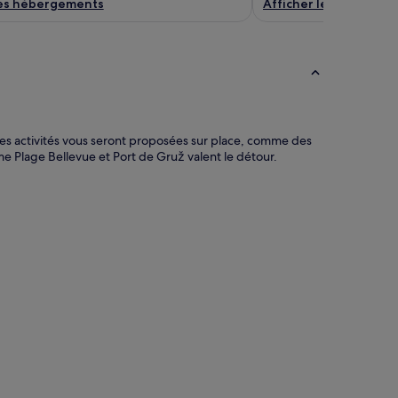
les hébergements
Afficher les héberge
es activités vous seront proposées sur place, comme des
me Plage Bellevue et Port de Gruž valent le détour.