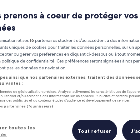
 prenons à coeur de protéger vos
nées
nisation et ses
16
partenaires stockent et/ou accèdent à des information
fiants uniques de cookies pour traiter les données personnelles, sur un ap
cepter ou gérer vos préférences en cliquant ci-dessous ou à tout momen
 politique de confidentialité. Ces préférences seront signalées à nos par
ont pas les données de navigation.
as
Gagnez des récompenses pour
chaque nuit séjournée
pes ainsi que nos partenaires externes, traitent des données se
 suivantes :
 données de géolocalisation précises. Analyser activement les caractéristiques de l’appare
tion. Stocker et/ou accéder à des informations sur un appareil. Publicités et contenu perso
ce des publicités et du contenu, études d’audience et développement de services.
os partenaires (fournisseurs)
Dans deux semaines
Dans un mois
21 août - 23 août
4 sept. - 6 sept.
her toutes les
Tout refuser
J'a
Neretva : où séjourner ?
tés