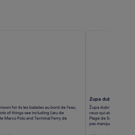
Zupa dubrovacka
Zupa dubrovacka
known for its les balades au bord de l'eau,
Župa dubrovačka est une 
lots of things see including Lieu de
ceux qui aiment la plage.
de Marco Polo and Terminal Ferry de
Plage de Srebreno et Pla
pas manquer pendant vo