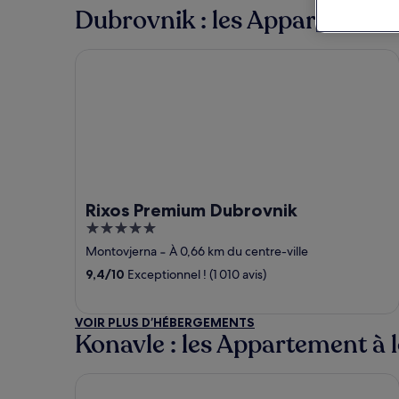
Dubrovnik : les Appartement 
Rixos Premium Dubrovnik
Rixos Premium Dubrovnik
5
out
Montovjerna
‐
À 0,66 km du centre-ville
of
9,4
/
10
Exceptionnel ! (1 010 avis)
5
VOIR PLUS D’HÉBERGEMENTS
Konavle : les Appartement à 
Hotel Croatia