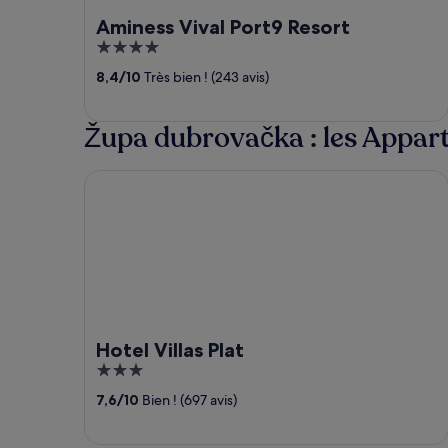
Aminess Vival Port9 Resort
4
out
8,4
/
10
Très bien ! (243 avis)
of
5
Župa dubrovačka : les Appar
Hotel Villas Plat
Hotel Villas Plat
3
out
7,6
/
10
Bien ! (697 avis)
of
5