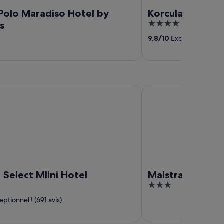
Polo Maradiso Hotel by
Korcula Hill
4
s
out
9,8
/
10
Exceptionnel ! (79
of
5
ect Mlini Hotel
Maistra Select Astarea
 Select Mlini Hotel
Maistra Select 
3
out
ptionnel ! (691 avis)
of
5