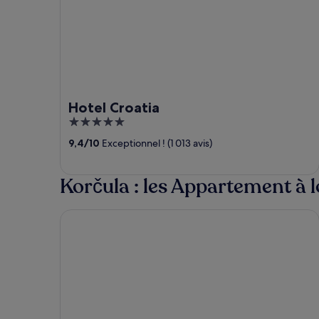
Hotel Croatia
5
out
9,4
/
10
Exceptionnel ! (1 013 avis)
of
5
Korčula : les Appartement à 
Aminess Vival Port9 Resort