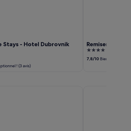
 Stays - Hotel Dubrovnik
Remisens Hotel 
4
out
7,8
/
10
Bien ! (619 avis)
of
tionnel ! (3 avis)
5
 Maradiso Hotel by Aminess
Korcula Hill