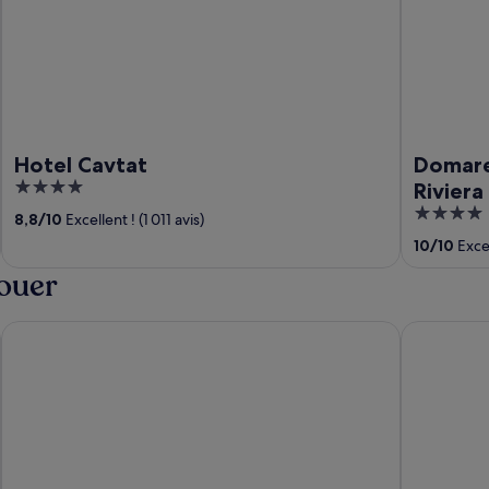
Hotel Cavtat
Domare
4
Riviera
out
4
8,8
/
10
Excellent ! (1 011 avis)
of
out
10
/
10
Excep
5
of
louer
5
Aminess Liburna Hotel
Marko Polo