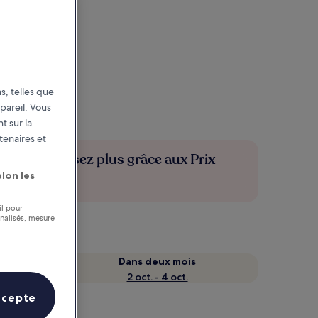
s, telles que
pareil. Vous
t sur la
tenaires et
Économisez plus grâce aux Prix
membres
lon les
il pour
nnalisés, mesure
Dans deux mois
2 oct. - 4 oct.
ccepte