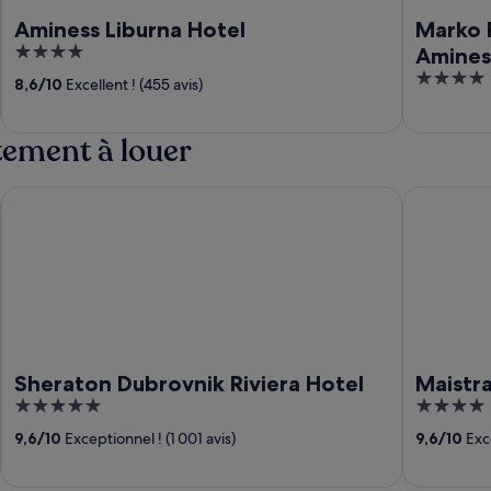
Aminess Liburna Hotel
Marko 
4
Amines
out
4
8,6
/
10
Excellent ! (455 avis)
of
out
5
of
tement à louer
5
Sheraton Dubrovnik Riviera Hotel
Maistra Sel
Sheraton Dubrovnik Riviera Hotel
Maistra
5
4
out
out
9,6
/
10
Exceptionnel ! (1 001 avis)
9,6
/
10
Exce
of
of
5
5