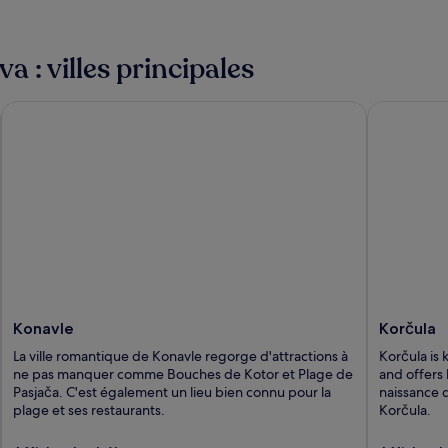
 : villes principales
Konavle
Korčula
Konavle
Korčula
La ville romantique de Konavle regorge d'attractions à
Korčula is 
ne pas manquer comme Bouches de Kotor et Plage de
and offers 
Pasjača. C'est également un lieu bien connu pour la
naissance 
plage et ses restaurants.
Korčula.