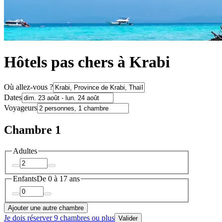
Hôtels pas chers à Krabi
Où allez-vous ?
Dates
Voyageurs
Chambre 1
Adultes
Enfants
De 0 à 17 ans
Ajouter une autre chambre
Je dois réserver 9 chambres ou plus
Valider