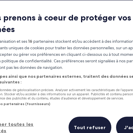
 prenons à coeur de protéger vos
nées
nisation et ses
16
partenaires stockent et/ou accèdent à des information
fiants uniques de cookies pour traiter les données personnelles, sur un ap
cepter ou gérer vos préférences en cliquant ci-dessous ou à tout momen
 politique de confidentialité. Ces préférences seront signalées à nos par
as
Gagnez des récompenses pour
ont pas les données de navigation.
chaque nuit séjournée
pes ainsi que nos partenaires externes, traitent des données se
 suivantes :
 données de géolocalisation précises. Analyser activement les caractéristiques de l’appare
tion. Stocker et/ou accéder à des informations sur un appareil. Publicités et contenu perso
ce des publicités et du contenu, études d’audience et développement de services.
os partenaires (fournisseurs)
Demain
Ce week-end
7 août - 8 août
7 août - 9 août
?
her toutes les
Tout refuser
J'a
tés