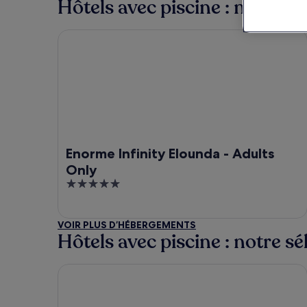
Hôtels avec piscine : notre s
Enorme Infinity Elounda - Adults Only
Enorme Infinity Elounda - Adults
Only
5
out
of
VOIR PLUS D’HÉBERGEMENTS
5
Hôtels avec piscine : notre s
Numo Ierapetra Beach Resort Crete, Curio Collect