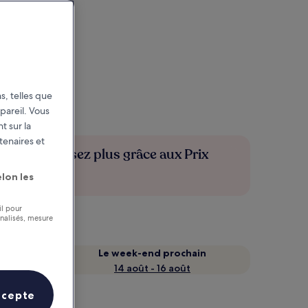
s, telles que
pareil. Vous
t sur la
tenaires et
Économisez plus grâce aux Prix
membres
lon les
il pour
nnalisés, mesure
Le week-end prochain
14 août - 16 août
ccepte