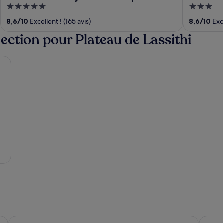
5
3
out
out
8,6
/
10
Excellent ! (165 avis)
8,6
/
10
Exce
of
of
lection pour Plateau de Lassithi
5
5
Ierapetra
Sitia