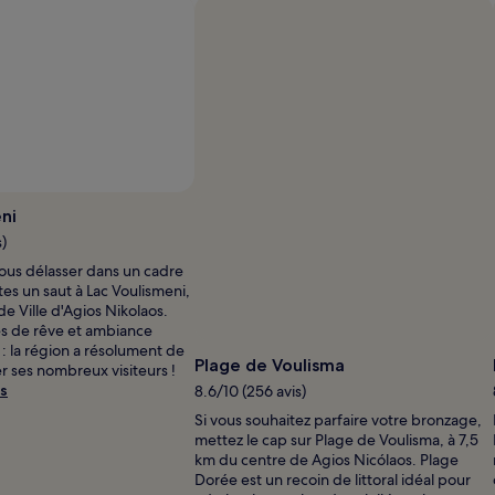
Photo prise par Lee Pelling
Photo
libre
ni
de
s)
droits
vous délasser dans un cadre
prise
tes un saut à Lac Voulismeni,
par
de Ville d'Agios Nikolaos.
Lee
s de rêve et ambiance
Pelling
: la région a résolument de
Plage de Voulisma
r ses nombreux visiteurs !
s
8.6/10 (256 avis)
Si vous souhaitez parfaire votre bronzage,
mettez le cap sur Plage de Voulisma, à 7,5
km du centre de Agios Nicólaos. Plage
Dorée est un recoin de littoral idéal pour