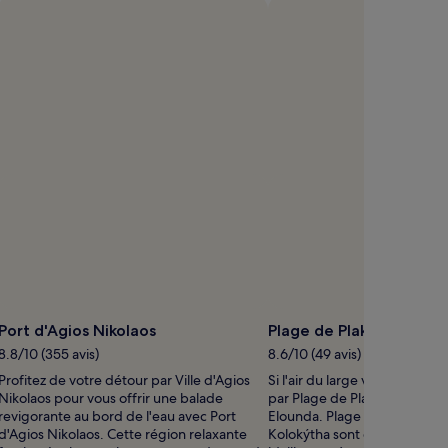
Port d'Agios Nikolaos
Plage de Plaka
8.8/10 (355 avis)
8.6/10 (49 avis)
Profitez de votre détour par Ville d'Agios
Si l'air du large vous attire, f
Nikolaos pour vous offrir une balade
par Plage de Plaka, à 4,6 km
revigorante au bord de l'eau avec Port
Elounda. Plage de Hiona, Vli
d'Agios Nikolaos. Cette région relaxante
Kolokýtha sont quelques end