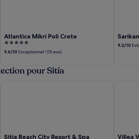
Atlantica Mikri Poli Crete
Sarika
5
9,2
/
10
Extr
out
9,6
/
10
Exceptionnel ! (15 avis)
of
5
lection pour Sitía
Sitia Beach City Resort & Spa
Villea Vill
Sitia Beach City Resort & Spa
Villea 