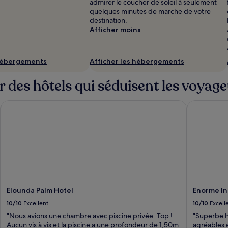
admirer le coucher de soleil à seulement
quelques minutes de marche de votre
destination.
Afficher moins
 hébergements
Afficher les hébergements
ur des hôtels qui séduisent les voyag
Elounda Palm Hotel
Enorme Infi
Elounda Palm Hotel
Enorme Inf
10/10
Excellent
10/10
Excell
"Nous avions une chambre avec piscine privée. Top !
"Superbe hô
Aucun vis à vis et la piscine a une profondeur de 1,50m
agréables e