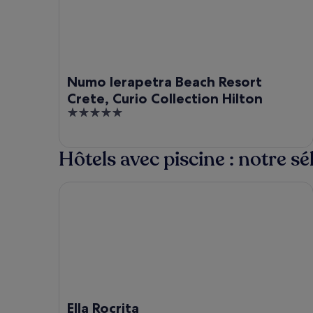
Numo Ierapetra Beach Resort
Crete, Curio Collection Hilton
5
out
of
Hôtels avec piscine : notre sé
5
Ella Rocrita
Ella Rocrita