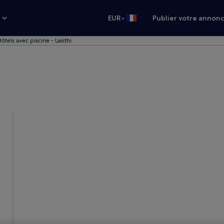
•
s
EUR
Publier votre annon
ôtels avec piscine - Lasithi