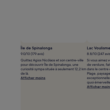
Photo prise par William Cousins
Photo
libre
Île de Spinalonga
Lac Voulisme
de
9.0/10 (179 avis)
8.8/10 (247 avi
droits
Quittez Agios Nicólaos et son centre-ville
Si vous aimez 
prise
pour découvrir Île de Spinalonga, une
de verdure, fai
par
curiosité sympa située à seulement 12,2 km
dans le centre 
William
de là.
Plage, paysage
Cousins
Afficher moins
exceptionnelle 
quoi émerveille
Afficher moin