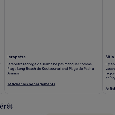
Ierapetra
Sitia
x
Ierapetra regorge de lieux à ne pas manquer comme
Il y e
Plage Long Beach de Koutsounari and Plage de Pachia
vacanc
Ammos.
regor
et Pl
Afficher les hébergements
Affic
térêt