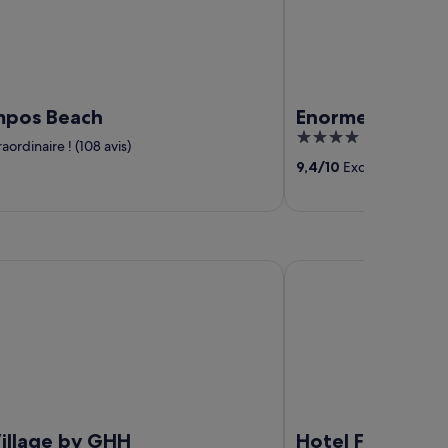
mpos Beach
Enorme Santan
4
aordinaire ! (108 avis)
out
9,4
/
10
Exceptionnel ! (10
of
5
age by GHH
Hotel Flisvos
Village by GHH
Hotel Flisvos