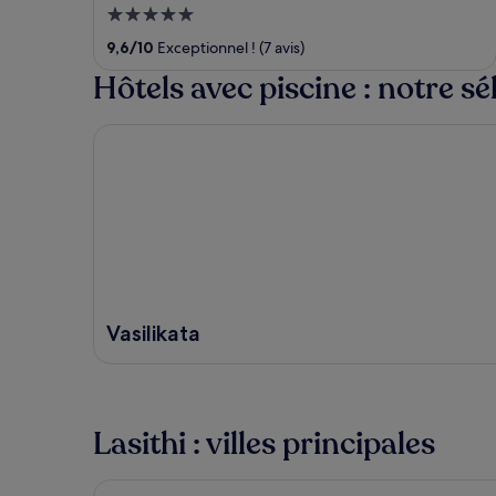
5
out
9,6
/
10
Exceptionnel ! (7 avis)
of
Hôtels avec piscine : notre sé
5
Vasilikata
Vasilikata
Lasithi : villes principales
Agios Nikolaos