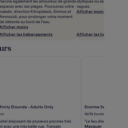
fascine également les amoureux de grands
idylliques où se détendre au 
espaces avec ses plages. Poursuivez votre
vagues.
balade, direction Kitroplateía, Ámmos et
Afficher moins
Ammoúdi, pour prolonger votre moment
de détente au bord de l'eau.
Afficher moins
Afficher les hébergements
Afficher les hébergement
eurs
nity Elounda - Adults Only
Enorme Santanna Island
inity Elounda - Adults Only
Enorme Santanna Islan
ent
10/10
Excellent
tel disposant de plusieurs piscines très
"Le lieu était au top, c
t avec une très belle vue. Transats
Masquer