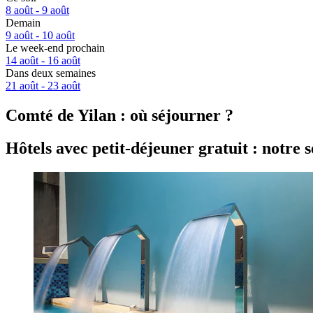
8 août - 9 août
Demain
9 août - 10 août
Le week-end prochain
14 août - 16 août
Dans deux semaines
21 août - 23 août
Comté de Yilan : où séjourner ?
Hôtels avec petit-déjeuner gratuit : notre s