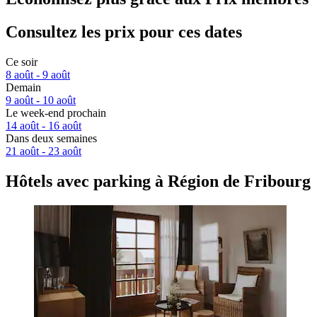
Consultez les prix pour ces dates
Ce soir
8 août - 9 août
Demain
9 août - 10 août
Le week-end prochain
14 août - 16 août
Dans deux semaines
21 août - 23 août
Hôtels avec parking à Région de Fribourg