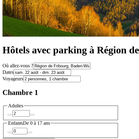
Hôtels avec parking à Région d
Où allez-vous ?
Dates
Voyageurs
Chambre 1
Adultes
Enfants
De 0 à 17 ans