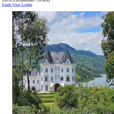
9,8
/
10
Exceptionnel ! (9 avis)
Eagle View Lodge