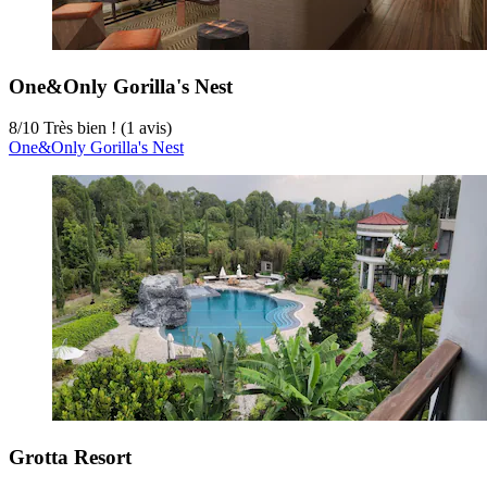
One&Only Gorilla's Nest
8
/
10
Très bien ! (1 avis)
One&Only Gorilla's Nest
Grotta Resort