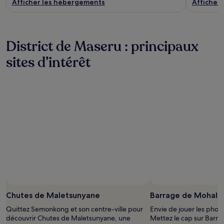
Afficher les hébergements
Afficher
District de Maseru : principaux
sites d’intérêt
Chutes de Maletsunyane
Barrage de Mohale
Quittez Semonkong et son centre-ville pour
Envie de jouer les phot
découvrir Chutes de Maletsunyane, une
Mettez le cap sur Barr