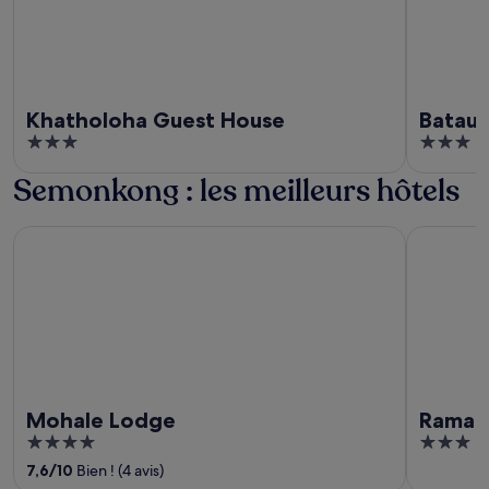
Khatholoha Guest House
Batau
3
3
out
out
Semonkong : les meilleurs hôtels
of
of
5
5
Mohale Lodge
Ramabanta
Mohale Lodge
Ramaba
4
3
out
out
7,6
/
10
Bien ! (4 avis)