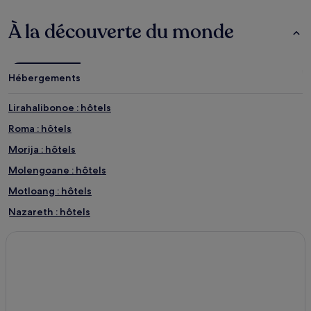
À la découverte du monde
Hébergements
Lirahalibonoe : hôtels
Roma : hôtels
Morija : hôtels
Molengoane : hôtels
Motloang : hôtels
Nazareth : hôtels
Semonkong : hôtels
Likalaneng : hôtels
Mazenod : hôtels
Maseru : hôtels Hôtels avec parking