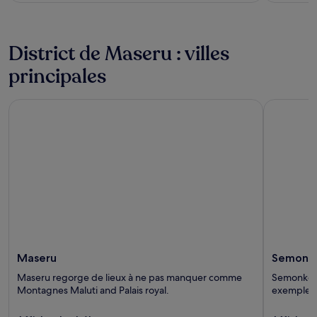
of
of
5
5
District de Maseru : villes
principales
Maseru
Semonko
Maseru
Semonk
Maseru regorge de lieux à ne pas manquer comme
Semonkong
Montagnes Maluti and Palais royal.
exemple ?