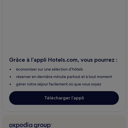
Maseru : hôtels Hôtels avec petit-déjeuner gratuit
Maseru : Maison d’hôtes
Maseru : hôtels Hôtels pas chers
Maseru : hôtels 2 étoiles
Maseru : hôtels 3 étoiles
Maseru : hôtels Hôtels d’affaires
Maseru : hôtels Hôtels familiaux
Grâce à l’appli Hotels.com, vous pourrez :
Maseru : hôtels
économiser sur une sélection d’hôtels
Maseru : Chambres d’hôtes
réserver en dernière minute partout et à tout moment
gérer votre séjour facilement où que vous soyez
Télécharger l’appli