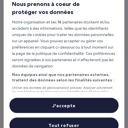
Ce soir
Demain
Nous prenons à coeur de
6 août - 7 août
7 août - 8 août
protéger vos données
Ce week-end
Le week-end prochain
7 août - 9 août
14 août - 16 août
Notre organisation et ses
16
partenaires stockent et/ou
District de Maseru : où
accèdent à des informations, telles que les identifiants
uniques de cookies pour traiter les données personnelles,
séjourner ?
sur un appareil. Vous pouvez accepter ou gérer vos
préférences en cliquant ci-dessous ou à tout moment sur
Maseru : les meilleurs hôtels
la page de la politique de confidentialité. Ces préférences
seront signalées à nos partenaires et n’affecteront pas les
Avani Lesotho Hotel & Casino
City Stay 
données de navigation.
Nos équipes ainsi que nos partenaires externes,
traitent des données selon les finalités suivantes :
Utiliser des données de géolocalisation précises. Analyser activement
les caractéristiques de l’appareil pour l’identification. Stocker et/ou
accéder à des informations sur un appareil. Publicités et contenu
personnalisés, mesure de performance des publicités et du contenu,
études d’audience et développement de services.
J'accepte
Liste de nos partenaires (fournisseurs)
Avani Lesotho Hotel & Casino
City S
5
3.5
Tout refuser
out
out
8,4
/
10
Très bien ! (113 avis)
8,8
/
10
Exc