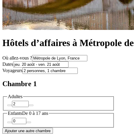
Hôtels d’affaires à Métropole d
Où allez-vous ?
Dates
Voyageurs
Chambre 1
Adultes
Enfants
De 0 à 17 ans
Ajouter une autre chambre