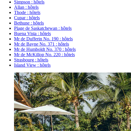
Simpson : hôtels
Allan : hôtels
Thode : hôtels
Cupar : hôtels
Bethune : hôtels
Plage de Saskatchewan : hôtels
Buena Vista : hôtels
Mr de Dufferin No. 190 : hôtels
Mr de Bayne No. 371 : hôtels
Mr de Humboldt No. 370 : hôtels
Mr de McKillop No. 220 : hôtels
Strasbourg : hôtels
Island View : hôtels