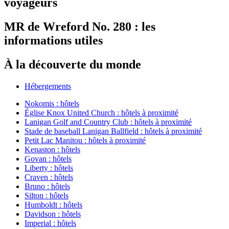
voyageurs
MR de Wreford No. 280 : les
informations utiles
À la découverte du monde
Hébergements
Nokomis : hôtels
Église Knox United Church : hôtels à proximité
Lanigan Golf and Country Club : hôtels à proximité
Stade de baseball Lanigan Ballfield : hôtels à proximité
Petit Lac Manitou : hôtels à proximité
Kenaston : hôtels
Govan : hôtels
Liberty : hôtels
Craven : hôtels
Bruno : hôtels
Silton : hôtels
Humboldt : hôtels
Davidson : hôtels
Imperial : hôtels