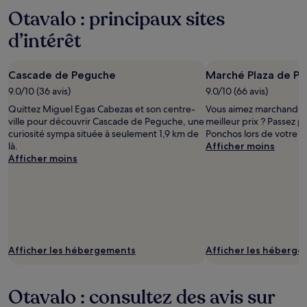
78 €,
Otavalo : principaux sites
voir
plus
d’intérêt
d’informations
sur
le
Cascade de Peguche
Marché Plaza de P
tarif
standard.
9.0/10 (36 avis)
9.0/10 (66 avis)
Quittez Miguel Egas Cabezas et son centre-
Vous aimez marchander 
ville pour découvrir Cascade de Peguche, une
meilleur prix ? Passez 
curiosité sympa située à seulement 1,9 km de
Ponchos lors de votre vi
là.
Afficher moins
Afficher moins
Afficher les hébergements
Afficher les héberg
Otavalo : consultez des avis sur