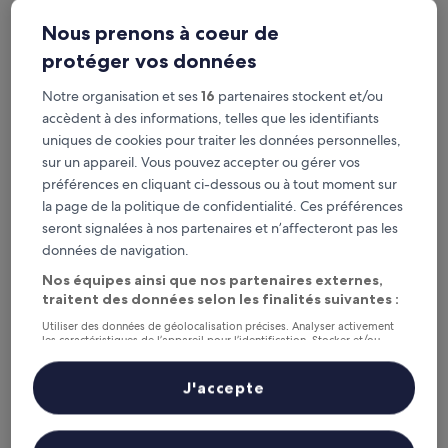
Ce week-end
Le week-end prochain
Nous prenons à coeur de
7 août - 9 août
14 août - 16 août
protéger vos données
Otavalo : où séjourner ?
Notre organisation et ses
16
partenaires stockent et/ou
Otavalo : les meilleurs hôtels
accèdent à des informations, telles que les identifiants
uniques de cookies pour traiter les données personnelles,
Hotel Doña Esther
HOTEL LA
sur un appareil. Vous pouvez accepter ou gérer vos
préférences en cliquant ci-dessous ou à tout moment sur
la page de la politique de confidentialité. Ces préférences
seront signalées à nos partenaires et n’affecteront pas les
données de navigation.
Nos équipes ainsi que nos partenaires externes,
traitent des données selon les finalités suivantes :
Hotel Doña Esther
HOTEL
Utiliser des données de géolocalisation précises. Analyser activement
les caractéristiques de l’appareil pour l’identification. Stocker et/ou
3
3
accéder à des informations sur un appareil. Publicités et contenu
personnalisés, mesure de performance des publicités et du contenu,
out
out
9,4
/
10
Exceptionnel ! (79 avis)
9,6
/
10
Exc
études d’audience et développement de services.
J'accepte
of
of
Liste de nos partenaires (fournisseurs)
5
5
VOIR PLUS D’HÉBERGEMENTS