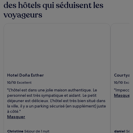
des hôtels qui séduisent les
voyageurs
Hotel Doña Esther
Courtyard 
Hotel Doña Esther
Courtyard
10/10
Excellent
10/10
Excel
"L'hôtel est dans une jolie maison authentique. Le
"Impeccabl
personnel est très sympatique et aidant. Le petit
Masquer
déjeuner est délicieux. L'hôtel est très bien situé dans
la ville, il y a un parking sécurisé (en supplément) juste
à côté."
Masquer
Christine
Séjour de 1 nuit
daniel
Séjo