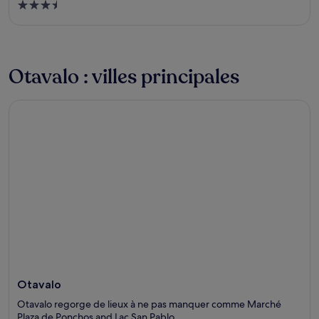
3.5
out
of
5
Otavalo : villes principales
Otavalo
Otavalo
Otavalo regorge de lieux à ne pas manquer comme Marché
Plaza de Ponchos and Lac San Pablo.