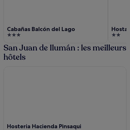
Cabañas Balcón del Lago
Hostal
3
2
out
out
San Juan de Ilumán : les meilleurs
of
of
5
5
hôtels
Hosteria Hacienda Pinsaqui
Hosteria Hacienda Pinsaqui