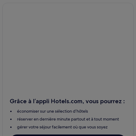
Urcusiqui : hôtels
Tangalí : hôtels
Hacienda Topo : hôtels
Otavalo : hôtels Hôtels avec parking
Otavalo : hôtels Hôtels avec petit-déjeuner gratuit
Otavalo : hôtels Hôtels acceptant les animaux de compagnie
Otavalo : Auberges de jeunesse
Otavalo : hôtels Hôtels pas chers
Otavalo : hôtels 2 étoiles
Otavalo : hôtels 3 étoiles
Otavalo : hôtels Hôtels d’affaires
Grâce à l’appli Hotels.com, vous pourrez :
Otavalo : hôtels
économiser sur une sélection d’hôtels
San Pedro de Pataquí : hôtels
réserver en dernière minute partout et à tout moment
Selva Alegre : hôtels
gérer votre séjour facilement où que vous soyez
Otavalo : hôtels Hôtels familiaux