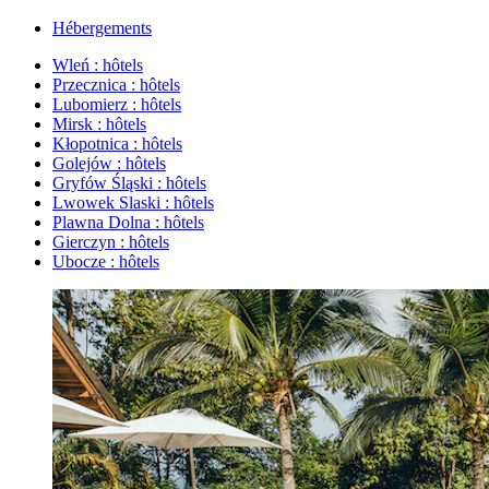
Hébergements
Wleń : hôtels
Przecznica : hôtels
Lubomierz : hôtels
Mirsk : hôtels
Kłopotnica : hôtels
Golejów : hôtels
Gryfów Śląski : hôtels
Lwowek Slaski : hôtels
Plawna Dolna : hôtels
Gierczyn : hôtels
Ubocze : hôtels