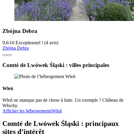
Zbójna Debra
9,6
/
10
Exceptionnel ! (4 avis)
Zbójna Debra
Comté de Lwówek Śląski : villes principales
Wleń
Wleń ne manque pas de chose à faire. Un exemple ? Château de
Włochy.
Afficher les hébergements
Wleń
Comté de Lwówek Śląski : principaux
sites d’intérêt