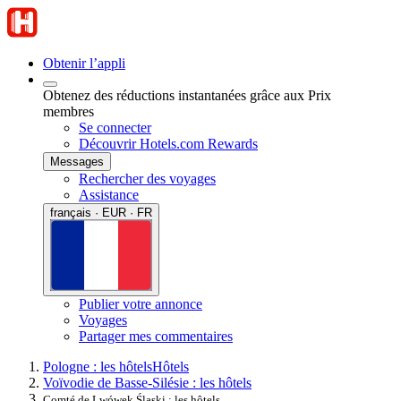
Obtenir l’appli
Obtenez des réductions instantanées grâce aux Prix
membres
Se connecter
Découvrir Hotels.com Rewards
Messages
Rechercher des voyages
Assistance
français · EUR · FR
Publier votre annonce
Voyages
Partager mes commentaires
Pologne : les hôtels
Hôtels
Voïvodie de Basse-Silésie : les hôtels
Comté de Lwówek Śląski : les hôtels