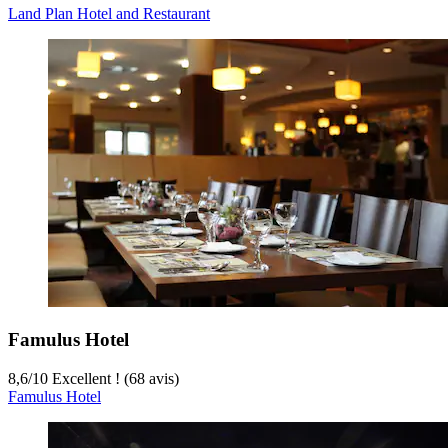
Land Plan Hotel and Restaurant
Famulus Hotel
8,6
/
10
Excellent ! (68 avis)
Famulus Hotel