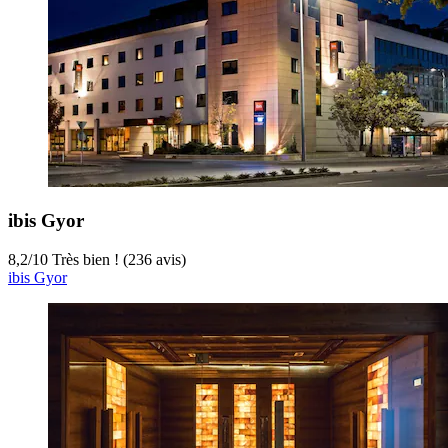
ibis Gyor
8,2
/
10
Très bien ! (236 avis)
ibis Gyor