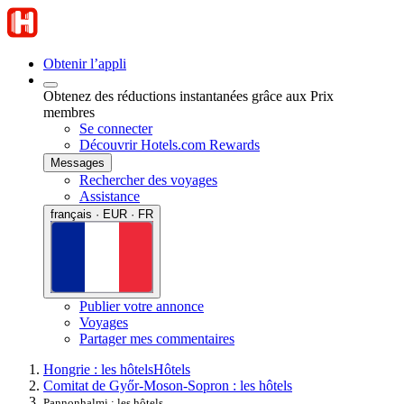
Obtenir l’appli
Obtenez des réductions instantanées grâce aux Prix
membres
Se connecter
Découvrir Hotels.com Rewards
Messages
Rechercher des voyages
Assistance
français · EUR · FR
Publier votre annonce
Voyages
Partager mes commentaires
Hongrie : les hôtels
Hôtels
Comitat de Győr-Moson-Sopron : les hôtels
Pannonhalmi : les hôtels