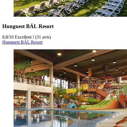
Hunguest BÁL Resort
8,8
/
10
Excellent ! (31 avis)
Hunguest BÁL Resort