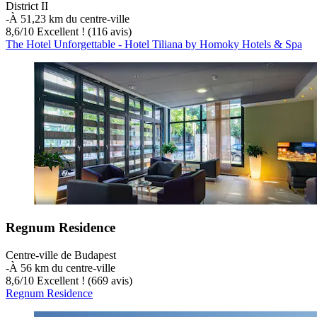
District II
‐
À 51,23 km du centre-ville
8,6
/
10
Excellent ! (116 avis)
The Hotel Unforgettable - Hotel Tiliana by Homoky Hotels & Spa
Regnum Residence
Centre-ville de Budapest
‐
À 56 km du centre-ville
8,6
/
10
Excellent ! (669 avis)
Regnum Residence