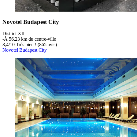
Novotel Budapest City
District XII
‐
À 56,23 km du centre-ville
8,4
/
10
Très bien ! (865 avis)
Novotel Budapest City