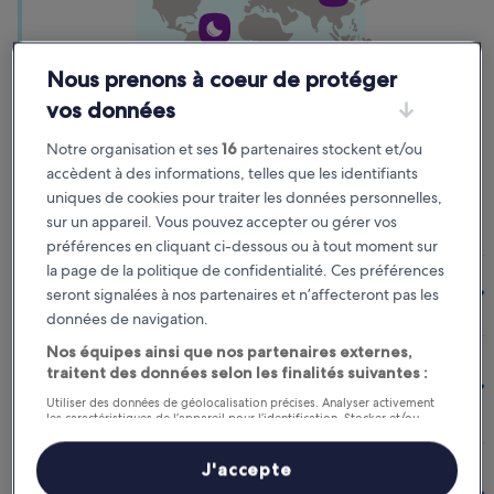
Nous prenons à coeur de protéger
vos données
Notre organisation et ses
16
partenaires stockent et/ou
Cumulez
accèdent à des informations, telles que les identifiants
Cumulez 1 vignette pour chaque nuit séjournée. Cumulez
uniques de cookies pour traiter les données personnelles,
10 vignettes, recevez 1 nuit bonus*.
sur un appareil. Vous pouvez accepter ou gérer vos
préférences en cliquant ci-dessous ou à tout moment sur
la page de la politique de confidentialité. Ces préférences
seront signalées à nos partenaires et n’affecteront pas les
Comment cumuler des vignettes ?
données de navigation.
Nos équipes ainsi que nos partenaires externes,
traitent des données selon les finalités suivantes :
Quelques conseils pour cumuler vos vignettes plus
rapidement :
Utiliser des données de géolocalisation précises. Analyser activement
les caractéristiques de l’appareil pour l’identification. Stocker et/ou
accéder à des informations sur un appareil. Publicités et contenu
personnalisés, mesure de performance des publicités et du contenu,
études d’audience et développement de services.
J'accepte
Obtenir une nuit bonus*, c’est très simple.
Liste de nos partenaires (fournisseurs)