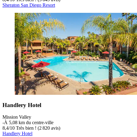
Sheraton San Diego Resort
Handlery Hotel
Mission Valley
‐
À 5,08 km du centre-ville
8,4
/
10
Très bien ! (2 820 avis)
Handlery Hotel