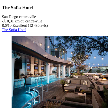
The Sofia Hotel
San Diego centre-ville
‐
À 0,31 km du centre-ville
8,6
/
10
Excellent ! (2 486 avis)
The Sofia Hotel