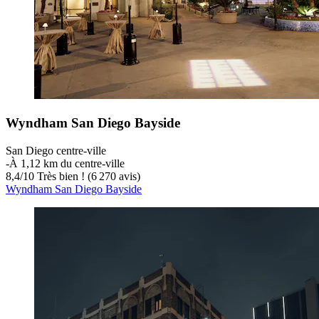
Wyndham San Diego Bayside
San Diego centre-ville
‐
À 1,12 km du centre-ville
8,4
/
10
Très bien ! (6 270 avis)
Wyndham San Diego Bayside