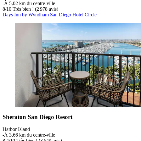
‐
À 5,02 km du centre-ville
8
/
10
Très bien ! (2 978 avis)
Days Inn by Wyndham San Diego Hotel Circle
Sheraton San Diego Resort
Harbor Island
‐
À 3,66 km du centre-ville
8,4
/
10
Très bien ! (3 649 avis)