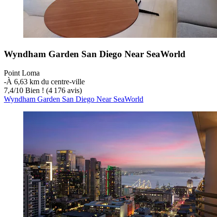
Wyndham Garden San Diego Near SeaWorld
Point Loma
‐
À 6,63 km du centre-ville
7,4
/
10
Bien ! (4 176 avis)
Wyndham Garden San Diego Near SeaWorld