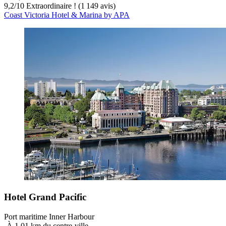
9,2
/
10
Extraordinaire ! (1 149 avis)
Coast Victoria Hotel & Marina by APA
Hotel Grand Pacific
Port maritime Inner Harbour
‐
À 1,01 km du centre-ville