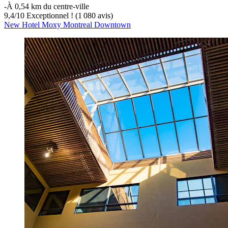
‐
À 0,54 km du centre-ville
9,4
/
10
Exceptionnel ! (1 080 avis)
New Hotel Moxy Montreal Downtown