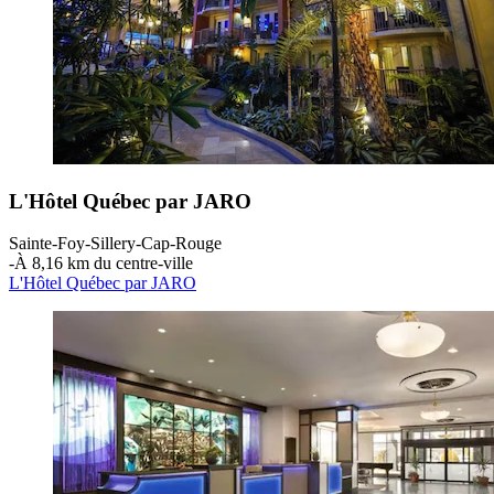
L'Hôtel Québec par JARO
Sainte-Foy-Sillery-Cap-Rouge
‐
À 8,16 km du centre-ville
L'Hôtel Québec par JARO