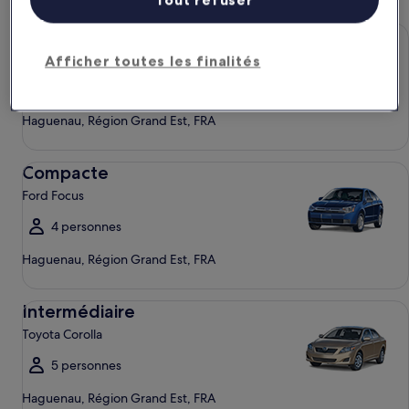
Économique Chevrolet Spark
Économique
Chevrolet Spark
Afficher toutes les finalités
4 personnes
Haguenau, Région Grand Est, FRA
Compacte Ford Focus
Compacte
Ford Focus
4 personnes
Haguenau, Région Grand Est, FRA
Intermédiaire Toyota Corolla
Intermédiaire
Toyota Corolla
5 personnes
Haguenau, Région Grand Est, FRA