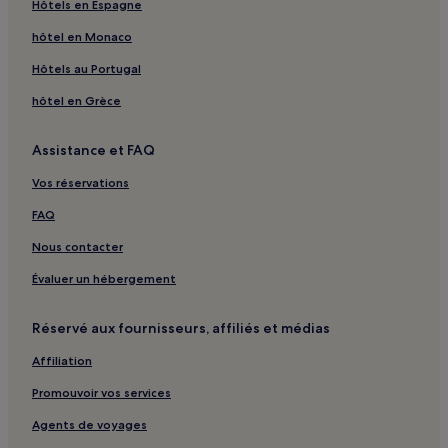
Hôtels en Espagne
Melsheim : hôtels
hôtel en Monaco
Printzheim : hôtels
Hôtels au Portugal
Oberhoffen-Lès-Wissembourg : hôtels
hôtel en Grèce
Hochstett : hôtels
Dieffenbach-Lès-Wœrth : hôtels
Assistance et FAQ
Keffenach : hôtels
Vos réservations
Kriegsheim : hôtels
FAQ
Cleebourg : hôtels
Nous contacter
Olwisheim : hôtels
Évaluer un hébergement
Biblisheim : hôtels
Donnenheim : hôtels
Réservé aux fournisseurs, affiliés et médias
Wingersheim : hôtels
Affiliation
Forêt de la Robertsau : hôtels à proximité
Promouvoir vos services
Parc de l'Orangerie : hôtels à proximité
Agents de voyages
Haguenau : hôtels Hôtels avec parking