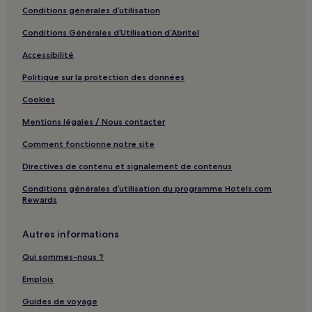
Musée Asiatica : hôtels à proximité
Conditions générales d’utilisation
Biarritz-Pays basque : hôtels à proximité
Conditions Générales d’Utilisation d’Abritel
Musée Basque et de l'histoire de Bayonne : hôtels à proximité
Accessibilité
Gare de Boucau : hôtels à proximité
Politique sur la protection des données
Plage de Lafitenia : hôtels à proximité
Cookies
Centre-Ville de Saint-Jean-de-Luz : hôtels
Mentions légales / Nous contacter
Ustaritz : hôtels
Comment fonctionne notre site
Espelette : hôtels
Itxassou : hôtels Hôtels avec parking
Directives de contenu et signalement de contenus
Ainhoa : hôtels
Conditions générales d’utilisation du programme Hotels.com
Rewards
Arcangues : hôtels Hôtels avec parking
Arcangues : hôtels
Autres informations
Bidart : hôtels Hôtels avec parking
Qui sommes-nous ?
Bidart : hôtels Hôtels de luxe
Emplois
Bidart : hôtels 4 étoiles
Guides de voyage