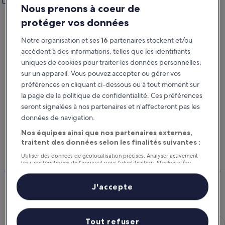
Ajouter un lieu de restitution différent
Nous prenons à coeur de
Prise en charge
Restitution
protéger vos données
22 août
23 août
Notre organisation et ses
16
partenaires stockent et/ou
Prise en charge
Restitution
accèdent à des informations, telles que les identifiants
uniques de cookies pour traiter les données personnelles,
sur un appareil. Vous pouvez accepter ou gérer vos
J’ai un code de réduction
préférences en cliquant ci-dessous ou à tout moment sur
la page de la politique de confidentialité. Ces préférences
Rechercher
seront signalées à nos partenaires et n’affecteront pas les
données de navigation.
Nos équipes ainsi que nos partenaires externes,
Comparez les fournisseurs et regroupez vol,
Nos 
traitent des données selon les finalités suivantes :
hôtel et location de voiture pour économiser au
suppl
maximum.
voitu
Utiliser des données de géolocalisation précises. Analyser activement
les caractéristiques de l’appareil pour l’identification. Stocker et/ou
accéder à des informations sur un appareil. Publicités et contenu
Urcuit : nos meilleures offres de
personnalisés, mesure de performance des publicités et du contenu,
études d’audience et développement de services.
J'accepte
voitures
Liste de nos partenaires (fournisseurs)
Économique Chevrolet Spark
Économique
Tout refuser