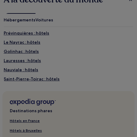
Hébergements
Voitures
Prévinquières : hôtels
Le Nayrac : hôtels
Golinhac : hôtels
Lauresses : hôtels
Nauviale : hôtels
Saint-Pierre-Toirac : hôtels
Conques-En-Rouergue : hôtels Hôtels avec parking
Bessuéjouls : hôtels
Sébrazac : hôtels
Destinations phares
Murols : hôtels
Hôtels en France
Saint-Hilaire : hôtels
Hôtels à Bruxelles
Gabriac : hôtels