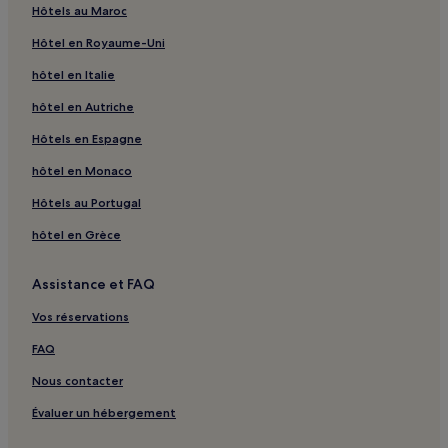
Hôtels au Maroc
Bouxal : hôtels
Hôtel en Royaume-Uni
Vallon : hôtels
hôtel en Italie
Figeac : hôtels Hôtels avec parking
hôtel en Autriche
Figeac : hôtels
Rodez : hôtels Hôtels avec parking
Hôtels en Espagne
Rodez : hôtels
hôtel en Monaco
Onet-Le-Château : hôtels Hôtels avec parking
Hôtels au Portugal
Cathédrale Notre-Dame : hôtels à proximité
hôtel en Grèce
Gare de Bagnac-sur-Célé : hôtels à proximité
Assistance et FAQ
Gare d'Aubin : hôtels à proximité
Vos réservations
Porte de la Berque : hôtels à proximité
Soulages-Bonneval : hôtels
FAQ
Brommat : hôtels
Nous contacter
Frontenac : hôtels
Évaluer un hébergement
Auzits : hôtels