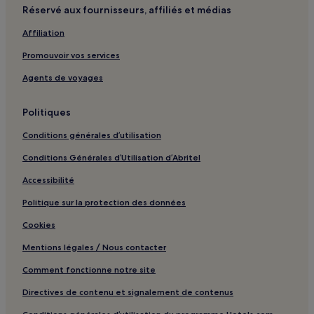
Réservé aux fournisseurs, affiliés et médias
Bozouls : hôtels
Affiliation
Saint-Cyprien-Sur-Dourdou : hôtels Hôtels avec parking
Promouvoir vos services
Fons : hôtels
Chemin du Puy : hôtels à proximité
Agents de voyages
Chemin du Puy : hôtels à proximité
Politiques
Chemin du Puy : hôtels à proximité
Conditions générales d’utilisation
Rodez Agglomération : hôtels
Conditions Générales d’Utilisation d’Abritel
Grand-Figeac : hôtels
Accessibilité
Aubrac - Carladez et Viadène : hôtels
Politique sur la protection des données
Decazeville Communauté : hôtels
Conques-Marcillac : hôtels
Cookies
Plateau de Montbazens : hôtels
Mentions légales / Nous contacter
Comtal Lot et Truyère : hôtels
Comment fonctionne notre site
Directives de contenu et signalement de contenus