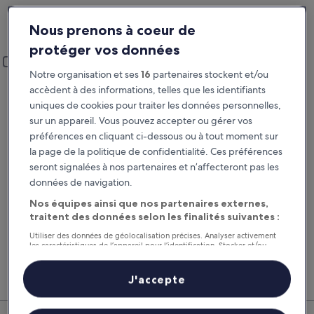
Lieu de prise en charge et restitution
Nous prenons à coeur de
Conques-en-Rouergue
protéger vos données
Lieu de prise en charge et restitution
Ajouter un lieu de restitution différent
Notre organisation et ses
16
partenaires stockent et/ou
Prise en charge
Restitution
accèdent à des informations, telles que les identifiants
22 août
23 août
uniques de cookies pour traiter les données personnelles,
sur un appareil. Vous pouvez accepter ou gérer vos
Prise en charge
Restitution
préférences en cliquant ci-dessous ou à tout moment sur
la page de la politique de confidentialité. Ces préférences
seront signalées à nos partenaires et n’affecteront pas les
J’ai un code de réduction
données de navigation.
Rechercher
Nos équipes ainsi que nos partenaires externes,
traitent des données selon les finalités suivantes :
Utiliser des données de géolocalisation précises. Analyser activement
les caractéristiques de l’appareil pour l’identification. Stocker et/ou
Comparez les fournisseurs et regroupez vol,
Nos 
accéder à des informations sur un appareil. Publicités et contenu
hôtel et location de voiture pour économiser au
suppl
personnalisés, mesure de performance des publicités et du contenu,
études d’audience et développement de services.
maximum.
voitu
J'accepte
Liste de nos partenaires (fournisseurs)
Conques-en-Rouergue : nos