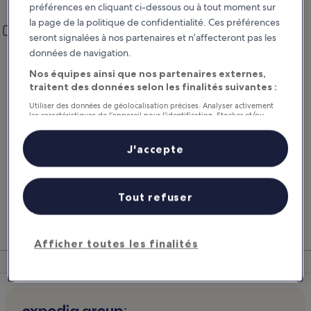
préférences en cliquant ci-dessous ou à tout moment sur
la page de la politique de confidentialité. Ces préférences
Lieu de prise en charge et restitution
Ajouter un lieu de restitution différent
seront signalées à nos partenaires et n’affecteront pas les
Prise en charge
Restitution
données de navigation.
20 août
21 août
Nos équipes ainsi que nos partenaires externes,
traitent des données selon les finalités suivantes :
Prise en charge
Restitution
Utiliser des données de géolocalisation précises. Analyser activement
les caractéristiques de l’appareil pour l’identification. Stocker et/ou
accéder à des informations sur un appareil. Publicités et contenu
personnalisés, mesure de performance des publicités et du contenu,
J’ai un code de réduction
études d’audience et développement de services.
J'accepte
Liste de nos partenaires (fournisseurs)
Rechercher
Tout refuser
Comparez les fournisseurs et regroupez vol,
Nos 
hôtel et location de voiture pour économiser au
suppl
Afficher toutes les finalités
maximum.
voitu