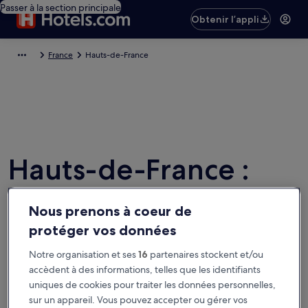
Passer à la section principale
Obtenir l’appli
France
Hauts-de-France
Hauts-de-France :
voitures de location
Nous prenons à coeur de
abordables et offres
protéger vos données
de location
Notre organisation et ses
16
partenaires stockent et/ou
accèdent à des informations, telles que les identifiants
uniques de cookies pour traiter les données personnelles,
Lieu de prise en charge et restitution
sur un appareil. Vous pouvez accepter ou gérer vos