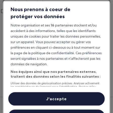
Saint-Jean-de-Luz
Lieu de prise en charge et restitution
Nous prenons à coeur de
Ajouter un lieu de restitution différent
protéger vos données
Prise en charge
Restitution
20 août
21 août
Notre organisation et ses
16
partenaires stockent et/ou
accèdent à des informations, telles que les identifiants
Prise en charge
Restitution
uniques de cookies pour traiter les données personnelles,
sur un appareil. Vous pouvez accepter ou gérer vos
préférences en cliquant ci-dessous ou à tout moment sur
J’ai un code de réduction
la page de la politique de confidentialité. Ces préférences
seront signalées à nos partenaires et n’affecteront pas les
Rechercher
données de navigation.
Nos équipes ainsi que nos partenaires externes,
traitent des données selon les finalités suivantes :
Comparez les fournisseurs et regroupez vol,
Nos 
Utiliser des données de géolocalisation précises. Analyser activement
hôtel et location de voiture pour économiser au
suppl
les caractéristiques de l’appareil pour l’identification. Stocker et/ou
maximum.
voitu
accéder à des informations sur un appareil. Publicités et contenu
personnalisés, mesure de performance des publicités et du contenu,
études d’audience et développement de services.
J'accepte
Saint-Jean-de-Luz : nos
Liste de nos partenaires (fournisseurs)
meilleures offres de voitures