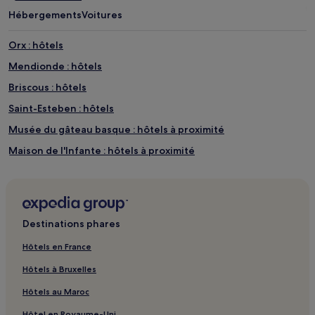
Hébergements
Voitures
Orx : hôtels
Mendionde : hôtels
Briscous : hôtels
Saint-Esteben : hôtels
Musée du gâteau basque : hôtels à proximité
Maison de l'Infante : hôtels à proximité
Lac de Mouriscot : Hôtels avec parking à proximité
Lac de Mouriscot : Chambres d’hôtes
Lac de Mouriscot : Hôtels pas chers à proximité
Destinations phares
Lac de Mouriscot : Hôtels d’affaires à proximité
Hôtels en France
Lac Marion : Maison d’hôtes
Hôtels à Bruxelles
Lac Marion : Hôtels LGBTQIA+ friendly à proximité
Hôtels au Maroc
Lac Marion : Hôtels de plage à proximité
Hôtel en Royaume-Uni