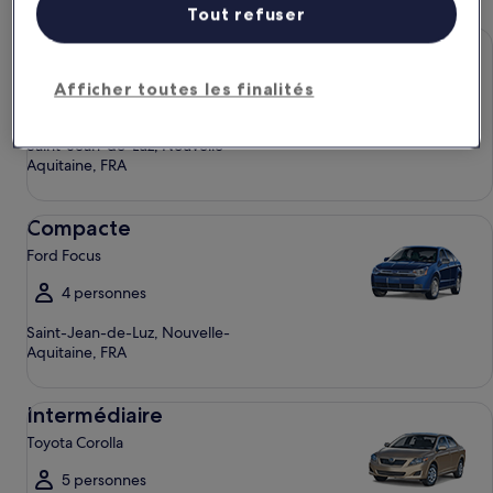
Tout refuser
Économique Chevrolet Spark
Économique
Chevrolet Spark
Afficher toutes les finalités
4 personnes
Saint-Jean-de-Luz, Nouvelle-
Aquitaine, FRA
Compacte Ford Focus
Compacte
Ford Focus
4 personnes
Saint-Jean-de-Luz, Nouvelle-
Aquitaine, FRA
Intermédiaire Toyota Corolla
Intermédiaire
Toyota Corolla
5 personnes