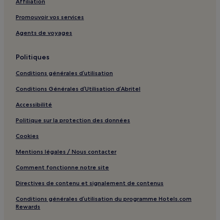
Affiliation
Musée Asiatica : hôtels à proximité
Promouvoir vos services
Biarritz-Pays basque : hôtels à proximité
Agents de voyages
Musée Basque et de l'histoire de Bayonne : hôtels à proximité
Église Saint-Jean-Baptiste : hôtels à proximité
Politiques
Gare de Boucau : hôtels à proximité
Conditions générales d’utilisation
Plage de Lafitenia : hôtels à proximité
Conditions Générales d’Utilisation d’Abritel
Port de Saint-Jean-de-Luz : hôtels à proximité
Accessibilité
Centre-Ville de Saint-Jean-de-Luz : hôtels Hôtels avec
parking
Politique sur la protection des données
Centre-Ville de Saint-Jean-de-Luz : hôtels
Cookies
Hendaye : hôtels Hôtels avec parking
Mentions légales / Nous contacter
Hendaye : hôtels
Comment fonctionne notre site
Ustaritz : hôtels
Directives de contenu et signalement de contenus
Espelette : hôtels
Conditions générales d’utilisation du programme Hotels.com
Itxassou : hôtels Hôtels avec parking
Rewards